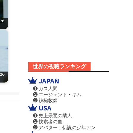
6-
世界の視聴ランキング
6-
JAPAN
❶ ガス人間
❷ エージェント・キム
❸ 鉄槌教師
USA
❶ 史上最悪の隣人
❷ 捜索者の血
❸ アバター：伝説の少年アン