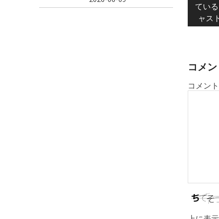
pos
ている
ナ
ャス
ビ
ゲ
ー
シ
コメン
ョ
コメント
ン
上に表示