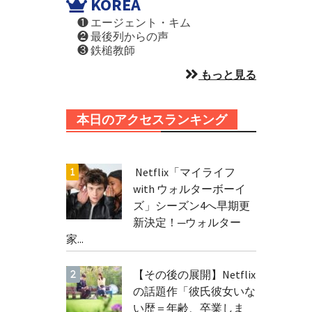
KOREA
❶ エージェント・キム
❷ 最後列からの声
❸ 鉄槌教師
もっと見る
本日のアクセスランキング
Netflix「マイライフ
with ウォルターボーイ
ズ」シーズン4へ早期更
新決定！─ウォルター
家...
【その後の展開】Netflix
の話題作「彼氏彼女いな
い歴＝年齢、卒業しま