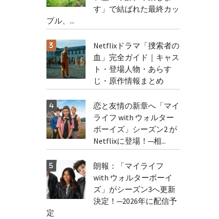
す」で結ばれた最終カッ
プル、...
Netflixドラマ「捜索者の
血」完全ガイド｜キャス
ト・登場人物・あらす
じ・原作情報まとめ
恋と友情の新章へ「マイ
ライフ with ウォルター
ボーイズ」シーズン2 が
Netflixに登場！─相...
朗報：「マイライフ
with ウォルターボーイ
ズ」がシーズン3へ更新
決定！─2026年に配信予
定