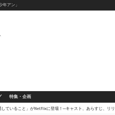
ールで恋をし
・あらすじ
ッチ主演ロ
・ギネス」シ
7年撮影開始
画「リト
xで配信！─
どころまと
グ
特集・企画
していること」がNetflixに登場！─キャスト、あらすじ、リ