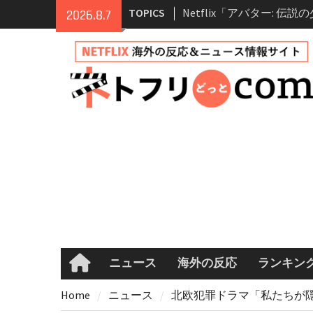
Skip
TOPICS
Netflix映画「ボイスメ
2026.8.7
to
て」キャスト・登場人物
content
まとめ｜ゾーイ・ドゥイ
マコメ
Netflix「ハウス・オブ
ーズン2が更新決定！202
へ
兄弟大騒動のコメディ映
ル・ブラザー」がNetfli
キャスト・あらすじ・見
め
ニュース
海外の反応
ランキン
Home
Home
ニュース
北欧犯罪ドラマ「私たちが隠