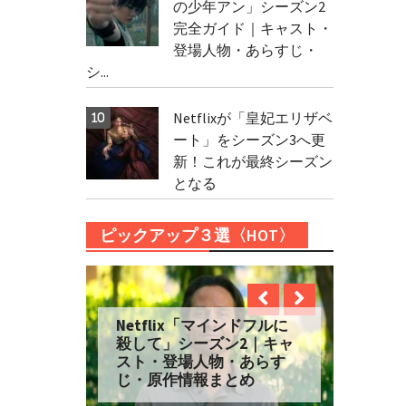
の少年アン」シーズン2
完全ガイド｜キャスト・
登場人物・あらすじ・
シ...
Netflixが「皇妃エリザベ
ート」をシーズン3へ更
新！これが最終シーズン
となる
ピックアップ３選〈HOT〉
Netflix「マインドフルに
殺して」シーズン2｜キャ
スト・登場人物・あらす
じ・原作情報まとめ