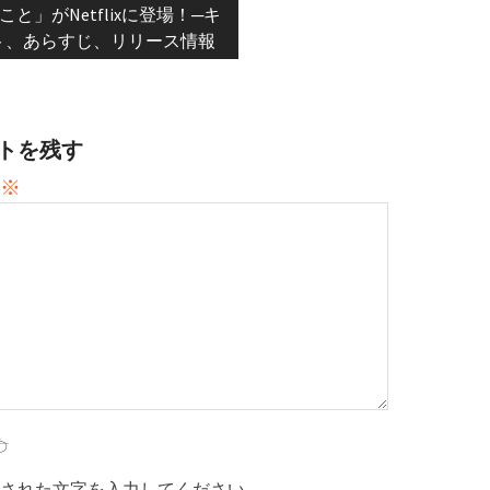
t:
こと」がNetflixに登場！─キ
ト、あらすじ、リリース情報
トを残す
※
された文字を入力してください。