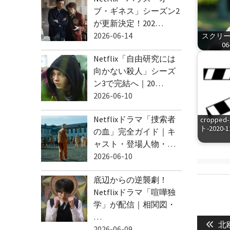
ブ・ギネス」シーズン2
が更新決定！202…
2026-06-14
スクリーン
06
Netflix「自由研究には
向かない殺人」シーズ
ン3で完結へ｜20…
2026-06-10
Netflixドラマ「捜索者
cropp
ト-2020-1
の血」完全ガイド｜キ
ャスト・登場人物・…
2026-06-10
底辺からの逆襲劇！
Netflixドラマ「喧嘩独
学」が配信｜相関図・
投
…
Pre
稿
北
2026-06-09