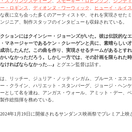
・スプリングスティーン
、
スモーキー・ロビンソン
、
シンディ
ー・ロギンス
、
ディオンヌ・ワーウィック
、
ヒューイ・ルイス
な夜に立ち会った多くのアーティストや、それを実現させたミ
ンジニア、制作スタッフのインタビューも収録されている。
クションにはクインシー・ジョーンズがいた。彼は伝説的なエ
・マネージャーであるケン・クレーゲンと共に、素晴らしい才
成功したんだ。この曲を作り、実現させるチームがあるとすれ
かいなかっただろう。しかし一方では、その計画を限られた時
なければならなかった…』
とグエン監督は話す。
は、リッチー、ジュリア・ノッティンガム、ブルース・エスコ
ー・クライン、ハリエット・スタンバーグ、ジョージ・ヘンケ
ーとして名を連ね、アンガス・ウォール、アミット・デー、ベ
製作総指揮を務めている。
2024年1月19日に開催されるサンダンス映画祭でプレミア上映