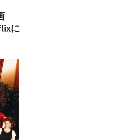
画
ixに