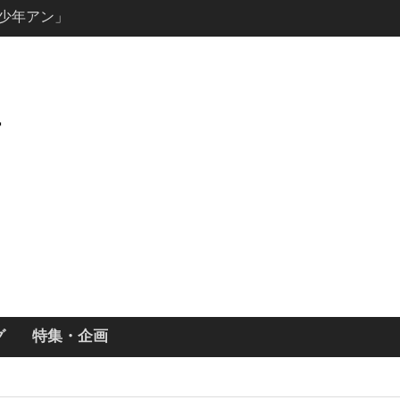
ールで恋をし
・あらすじ
ッチ主演ロ
・ギネス」シ
7年撮影開始
画「リト
xで配信！─
どころまと
説の少年アン」
キャスト・
ーズン3最新
グ
特集・企画