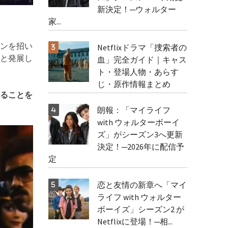
新決定！─ウォルター
家...
ンを招い
Netflixドラマ「捜索者の
と発展し
血」完全ガイド｜キャス
。
ト・登場人物・あらす
じ・原作情報まとめ
いることを
朗報：「マイライフ
with ウォルターボーイ
ズ」がシーズン3へ更新
決定！─2026年に配信予
定
恋と友情の新章へ「マイ
ライフ with ウォルター
ボーイズ」シーズン2 が
Netflixに登場！─相...