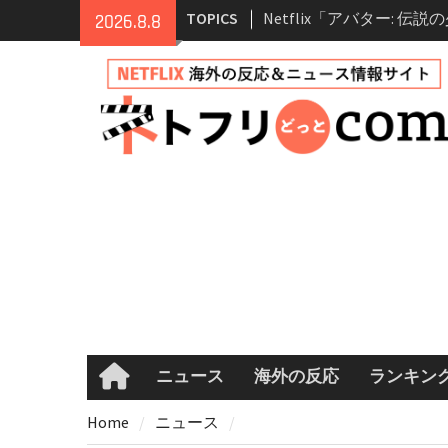
Skip
TOPICS
Netflix映画「ボイスメ
2026.8.8
to
て」キャスト・登場人物
content
まとめ｜ゾーイ・ドゥイ
マコメ
Netflix「ハウス・オブ
ーズン2が更新決定！202
へ
兄弟大騒動のコメディ映
ル・ブラザー」がNetfli
キャスト・あらすじ・見
め
Netflix「アバター: 伝
シーズン2 完全ガイド｜
登場人物・あらすじ・シ
情報
ニュース
海外の反応
ランキン
Home
Home
ニュース