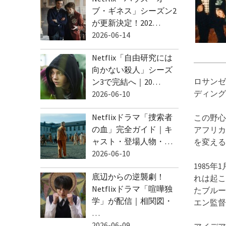
ブ・ギネス」シーズン2
が更新決定！202…
2026-06-14
Netflix「自由研究には
向かない殺人」シーズ
ロサンゼ
ン3で完結へ｜20…
ディング
2026-06-10
Netflixドラマ「捜索者
この野心
の血」完全ガイド｜キ
アフリカ
ャスト・登場人物・…
を変える
2026-06-10
1985年
底辺からの逆襲劇！
れは起こ
Netflixドラマ「喧嘩独
たブルース
学」が配信｜相関図・
エン監督
…
2026-06-09