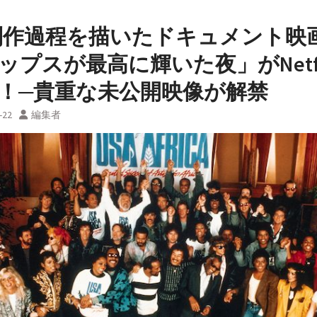
制作過程を描いたドキュメント映
ップスが最高に輝いた夜」がNetfl
！─貴重な未公開映像が解禁
-22
編集者