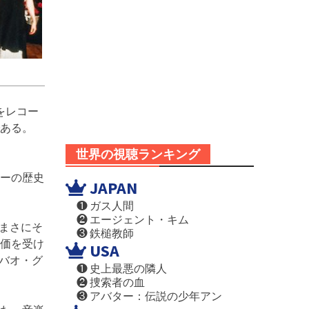
をレコー
ある。
世界の視聴ランキング
ーの歴史
JAPAN
❶ ガス人間
❷ エージェント・キム
ンでまさにそ
❸ 鉄槌教師
価を受け
USA
、バオ・グ
❶ 史上最悪の隣人
❷ 捜索者の血
❸ アバター：伝説の少年アン