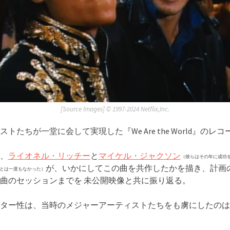
[Source Images] ©︎ 1997-2024 Netflix,Inc.
トたちが一堂に会して実現した『We Are the World』のレ
、
ライオネル・リッチー
と
マイケル・ジャクソン
（彼らはその年に成功
が、いかにしてこの曲を共作したかを描き、計画
とは一度もなかった）
曲のセッションまでを 未公開映像と共に振り返る。
ター性は、当時のメジャーアーティストたちをも虜にしたのは