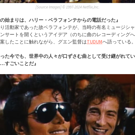
[Source Images] ©︎ 1997-2024 Netflix,Inc.
の始まりは、ハリー・ベラフォンテからの電話だった』
り活動家であった故ベラフォンテが、当時の有名ミュージシャ
ンサートを開くというアイデア（のちに曲のレコーディングへ
案したことに触れながら、グエン監督は
TUDUM
へ語っている
経った今でも、世界中の人々が口ずさむ曲として受け継がれて
…すごいことだ』