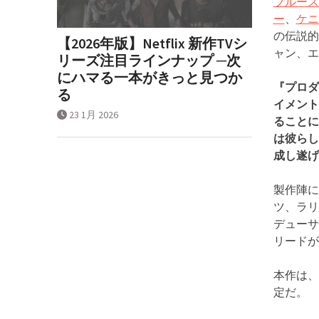
ブルース
ー
、
ケニ
の伝説的
【2026年版】Netflix 新作TVシ
ャン、エ
リーズ注目ラインナップ ─次
にハマる一本がきっと見つか
『プロダ
る
イメント
23 1月 2026
ることに
は彼らし
成し遂げ
製作陣に
ツ、ラリ
デューサ
リードが
本作は、
定だ。