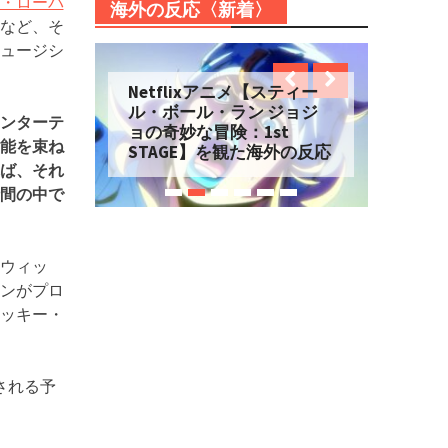
・ローパ
海外の反応〈新着〉
など、そ
ュージシ
Netflixアニメ【スティー
ル・ボール・ラン ジョジ
ンターテ
ョの奇妙な冒険：1st
能を束ね
STAGE】を観た海外の反応
ば、それ
間の中で
ウィッ
ンがプロ
ッキー・
される予