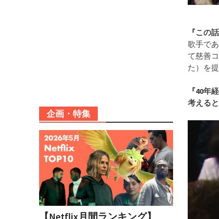
『この話
歌手であ
て慈善コ
た）を提
『40年
考えると
企画・特集
【Netflix月間ランキング】