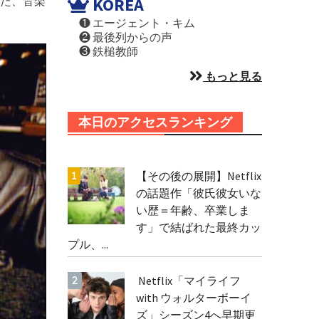
した、音楽
KOREA
❶ エージェント・キム
❷ 最後列からの声
❸ 鉄槌教師
もっと見る
本日のアクセスランキング
【その後の展開】Netflix
の話題作「彼氏彼女いな
い歴＝年齢、卒業しま
す」で結ばれた最終カッ
プル、...
Netflix「マイライフ
with ウォルターボーイ
ズ」シーズン4へ早期更