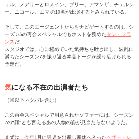
ェル、メアリーとロメイン、ブリー、アマンザ、チェルシ
ー、ニコール、エマ の10名が出演するとみられている。
そして、このエージェントたちをナビゲートするのは、シ
ーズン5の再会スペシャルでもホストを務めた
タン・フラ
ンス
だ。
スタジオでは、心に秘めていた気持ちを吐き出し、波乱に
満ちたシーズン7を振り返る本音トークが繰り広げられる
予定だ。
気
になる不在の出演者たち
（※以下ネタバレ含む）
この再会スペシャルで用意されたソファーには、シーズン
7の“顔”とも言えるあの人物の姿が見当たらないようだ。
まずは、今年1月に男児を出産し産休へ入った
ヘザー・レ