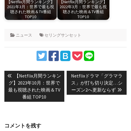
【Netflix月間ランキング】
【Netflix月間ランキング】
2021年3月：世界で最も視
2022年3月：世界で最も視
聴された映画＆TV番組
聴された映画＆TV番組
TOP10
TOP10
ニュース
セリングサンセット
投
稿
Previous
Next
【Netflix月間ランキン
Netflixドラマ「グラマラ
post:
post:
ナ
グ】2023年10月：世界で
ス」が打ち切り決定…シ
最も視聴された映画＆TV
ーズン2へ更新ならず
ビ
番組 TOP10
ゲ
ー
シ
ョ
コメントを残す
ン