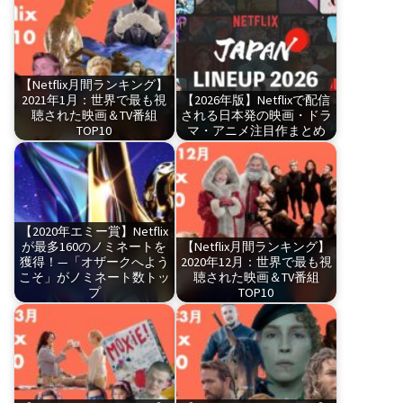
【Netflix月間ランキング】
2021年1月：世界で最も視
【2026年版】Netflixで配信
聴された映画＆TV番組
される日本発の映画・ドラ
TOP10
マ・アニメ注目作まとめ
【2020年エミー賞】Netflix
が最多160のノミネートを
【Netflix月間ランキング】
獲得！—「オザークへよう
2020年12月：世界で最も視
こそ」がノミネート数トッ
聴された映画＆TV番組
プ
TOP10