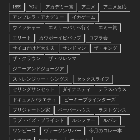
1899
YOU
アカデミー賞
アニメ
アニメ反応
アンブレラ・アカデミー
イカゲーム
ウィッチャー
エミリーパリへ行く
エミー賞
エリート
カウボーイビバップ
コブラ会
サイコだけど大丈夫
サンドマン
ザ・キング
ザ・クラウン
ザ・ジレンマ
ジニーアンドジョージア
ストレンジャー・シングス
セックスライフ
セリングサンセット
ダイナスティ
テラスハウス
ドキュメ/バラエティ
ピーキーブラインダーズ
ブリジャートン家
ペーパーハウス
ラストダンス
ラブ・イズ・ブラインド
ルシファー
ルパン
ワンピース
ヴァージンリバー
今月のコレ一本