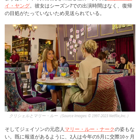
イ・ヤング
。彼女はシーズン7での出演時間はなく、復帰
の目処がたっていないため見送られている。
クリシェルとマリー・ルー（Source Images: ©︎ 1997-2023 Netflix,Inc.）
そしてジェイソンの元恋人
マリー・ルー・ナーク
の姿もな
い。既に報道があるように、2人は今年の5月に交際10ヶ月