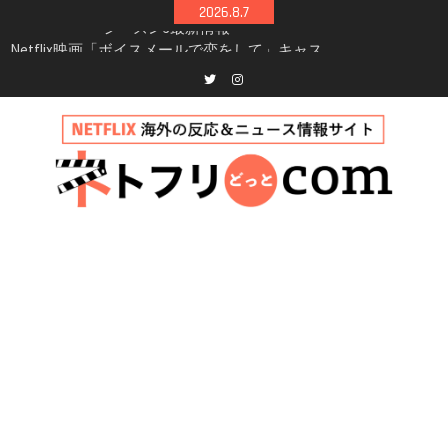
Skip
2026.8.7
to
Netflix映画「ボイスメールで恋をして」キャス
content
ト・登場人物・あらすじまとめ｜ゾーイ・ドゥ
イッチ主演ロマコメ
Netflix「ハウス・オブ・ギネス」シーズン2が更
Twitter
instagram
新決定！2027年撮影開始へ
兄弟大騒動のコメディ映画「リトル・ブラザ
ー」がNetflixで配信！─キャスト・あらすじ・
見どころまとめ
Netflix「アバター: 伝説の少年アン」シーズン2
完全ガイド｜キャスト・登場人物・あらすじ・
シーズン3最新情報