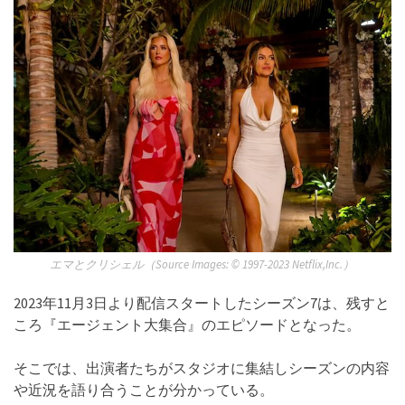
エマとクリシェル（Source Images: ©︎ 1997-2023 Netflix,Inc.）
2023年11月3日より配信スタートしたシーズン7は、残すと
ころ『エージェント大集合』のエピソードとなった。
そこでは、出演者たちがスタジオに集結しシーズンの内容
や近況を語り合うことが分かっている。