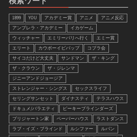
検索ワード
1899
YOU
アカデミー賞
アニメ
アニメ反応
アンブレラ・アカデミー
イカゲーム
ウィッチャー
エミリーパリへ行く
エミー賞
エリート
カウボーイビバップ
コブラ会
サイコだけど大丈夫
サンドマン
ザ・キング
ザ・クラウン
ザ・ジレンマ
ジニーアンドジョージア
ストレンジャー・シングス
セックスライフ
セリングサンセット
ダイナスティ
テラスハウス
ドキュメ/バラエティ
ピーキーブラインダーズ
ブリジャートン家
ペーパーハウス
ラストダンス
ラブ・イズ・ブラインド
ルシファー
ルパン