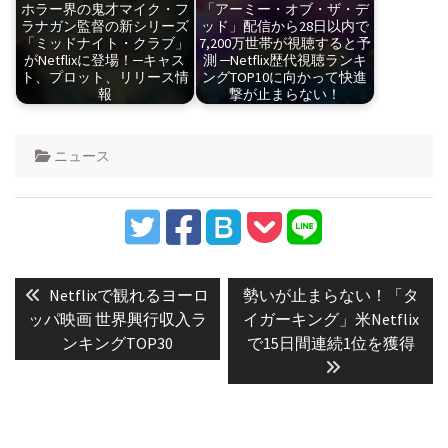
ホラー界の鬼才マイク・フ
「アーミー・オブ・ザ・デ
ラナガン監督の新シリーズ
ッド」配信から28日以内で
「ミッドナイト・クラブ」
7,200万世帯が視聴すると予
がNetflixに登場！─キャス
測 ─Netflix歴代視聴ランキ
ト、プロット、リリース情
ングTOP10に向かって快進
報
撃が止まらない！
ニュース
投
稿
Previous
Next
Netflixで観れるヨーロ
勢いが止まらない！「タ
post:
post:
ナ
ッパ映画 世界興行収入ラ
イガーキング」米Netflix
ンキングTOP30
で15日間連続1位を獲得
ビ
ゲ
ー
シ