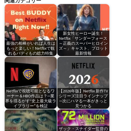
関連カテゴリー
新女性ヒーロー誕生！
Netflix「サンダーフォース
最強の相棒がいれば人生は
～正義のスーパーヒロイン
もっと楽しい！Netflixで観
ズ～」キャスト、プロット
れるバディもの総力特集
最新情報
Netflixで視聴可能となるワ
【2026年版】Netflix 新作TV
ーナー＆HBO作品は？─業
シリーズ注目ラインナップ
界を揺るがす“史上最大級ラ
─次にハマる一本がきっと
イブラリー”を検証
見つかる
ザック・スナイダー監督の