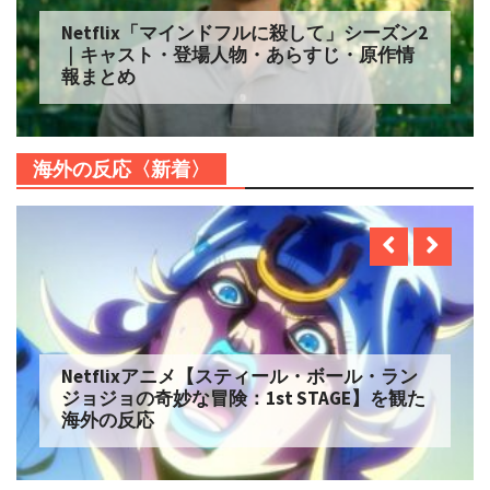
Netflix「自由研究には向かない殺人」シー
ズン2 配信へ｜キャスト・登場人物・あらす
じ・原作情報まとめ
海外の反応〈新着〉
Netflix実写【ONE PIECE】シーズン2 を観た
海外の反応