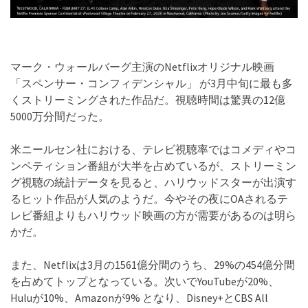
マーク・ウォールバーグ主演のNetflixオリジナル映画
「スペンサー・コンフィデンシャル」 が3月中旬に最も多
くストリーミングされた作品だ。視聴時間は驚異の12億
5000万分間だった。
米ニールセン社における、テレビ視聴率ではコメディやコ
ンペティション番組が大半を占めているが、ストリーミン
グ視聴の統計データを見ると、ハリウッドスターが出演す
るヒット作品が人気のようだ。今やその夜にOAされるテ
レビ番組よりもハリウッド映画の方が需要があるのは明ら
かだ。
また、Netflixは3月の1561億分間のうち、29%の454億分間
を占めてトップとなっている。次いでYouTubeが20%、
Huluが10%、Amazonが9% となり、Disney+とCBS All