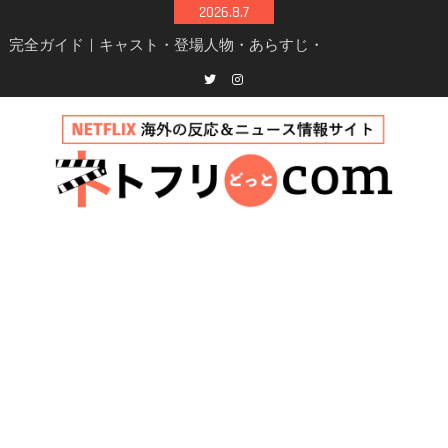
Skip
2026.8.7
to
Netflix映画「ボイスメールで恋をして」キャス
content
ト・登場人物・あらすじまとめ｜ゾーイ・ドゥ
イッチ主演ロマコメ
Netflix「ハウス・オブ・ギネス」シーズン2が更
Twitter
instagram
新決定！2027年撮影開始へ
兄弟大騒動のコメディ映画「リトル・ブラザ
ー」がNetflixで配信！─キャスト・あらすじ・
見どころまとめ