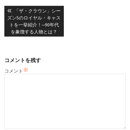
投
稿
Previous
「ザ・クラウン」シー
post:
ナ
ズン5のロイヤル・キャス
トを一挙紹介！─90年代
ビ
を象徴する人物とは？
ゲ
ー
シ
ョ
コメントを残す
ン
※
コメント