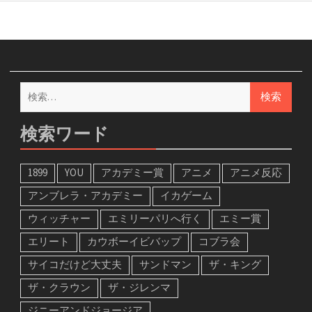
検
索:
検索ワード
1899
YOU
アカデミー賞
アニメ
アニメ反応
アンブレラ・アカデミー
イカゲーム
ウィッチャー
エミリーパリへ行く
エミー賞
エリート
カウボーイビバップ
コブラ会
サイコだけど大丈夫
サンドマン
ザ・キング
ザ・クラウン
ザ・ジレンマ
ジニーアンドジョージア