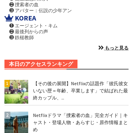
❷ 捜索者の血
❸ アバター：伝説の少年アン
KOREA
❶ エージェント・キム
❷ 最後列からの声
❸ 鉄槌教師
もっと見る
本日のアクセスランキング
【その後の展開】Netflixの話題作「彼氏彼女
いない歴＝年齢、卒業します」で結ばれた最
終カップル、...
Netflixドラマ「捜索者の血」完全ガイド｜キ
ャスト・登場人物・あらすじ・原作情報まと
め