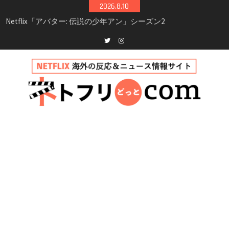
Skip
2026.8.10
シーズン3最新情報
to
Netflix映画「ボイスメールで恋をして」キャス
content
ト・登場人物・あらすじまとめ｜ゾーイ・ドゥ
イッチ主演ロマコメ
Netflix「ハウス・オブ・ギネス」シーズン2が更
Twitter
instagram
新決定！2027年撮影開始へ
兄弟大騒動のコメディ映画「リトル・ブラザ
ー」がNetflixで配信！─キャスト・あらすじ・
見どころまとめ