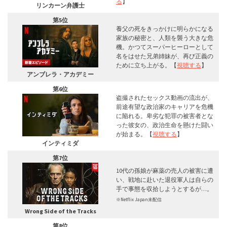
る
】
リンカーン弁護士
第5位
養父の死をきっかけに明らかになる
家族の秘密と、人類を襲う大きな危
機。かつてスーパーヒーローとして
名をはせた兄弟姉妹が、再び正義の
ために立ち上がる。【
視聴する
】
アンブレラ・アカデミー
第6位
盗撮されたセックス動画の流出が、
前途有望な政治家のキャリアを危機
に陥れる。卑劣な犯罪の被害者とな
った彼女の、政治生命を懸けた闘い
が始まる。【
視聴する
】
インティミダ
第7位
10代の孫娘が麻薬の売人の被害に遭
い、戦地に赴いた退役軍人は自らの
手で事態を収拾しようとするが…。
※Netflix Japan未配信
Wrong Side of the Tracks
第8位