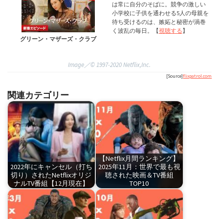
は常に自分のそばに。競争の激しい
小学校に子供を通わせる5人の母親を
待ち受けるのは、嫉妬と秘密が渦巻
く波乱の毎日。【
視聴する
】
グリーン・マザーズ・クラブ
Image／©︎ 1997-2020 Netflix,Inc.
[Source]
flixpatrol.com
関連カテゴリー
【Netflix月間ランキング】
2022年にキャンセル（打ち
2025年11月：世界で最も視
切り）されたNetflixオリジ
聴された映画＆TV番組
ナルTV番組【12月現在】
TOP10