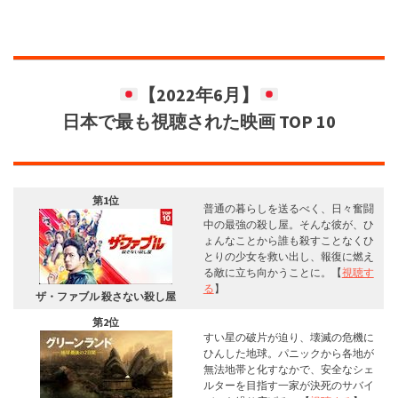
【2022年6月】
日本で最も視聴された映画 TOP 10
第1位
普通の暮らしを送るべく、日々奮闘
中の最強の殺し屋。そんな彼が、ひ
ょんなことから誰も殺すことなくひ
とりの少女を救い出し、報復に燃え
る敵に立ち向かうことに。【
視聴す
る
】
ザ・ファブル 殺さない殺し屋
第2位
すい星の破片が迫り、壊滅の危機に
ひんした地球。パニックから各地が
無法地帯と化すなかで、安全なシェ
ルターを目指す一家が決死のサバイ