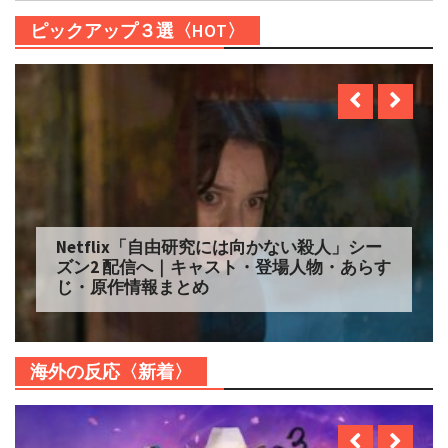
ピックアップ３選〈HOT〉
Netflix「自由研究には向かない殺人」シー
ズン2 配信へ｜キャスト・登場人物・あらす
じ・原作情報まとめ
海外の反応〈新着〉