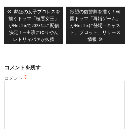
投
稿
Previous
Next
熱狂の女子プロレスを
欲望の復讐劇を描く！韓
post:
post:
ナ
描くドラマ「極悪女王」
国ドラマ「再婚ゲーム」
がNetflixで2023年に配信
がNetflixに登場 ─キャス
ビ
決定！─主演にゆりやん
ト、プロット、リリース
ゲ
レトリィバァが抜擢
情報
ー
シ
ョ
ン
コメントを残す
※
コメント