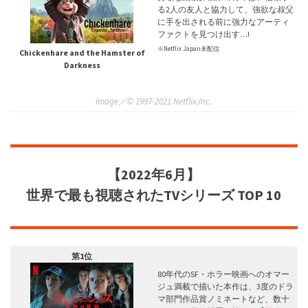
る2人の友人と協力して、強欲な叔父
に手を出される前に強力なアーティ
ファクトを見つけ出す…!
※Netflix Japan未配信
Chickenhare and the Hamster of
Darkness
Image／©︎ 1997-2021 Netflix,Inc.
【2022年6月】
世界で最も視聴された
TVシリーズ
TOP 10
第1位
80年代のSF・ホラー映画へのオマー
ジュ満載で描いた本作は、3度のドラ
マ部門作品賞ノミネートなど、数十