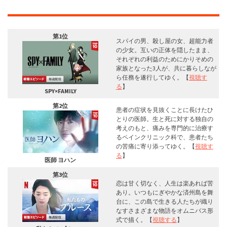
第1位
スパイの男、殺し屋の女、超能力者
の少女。互いの正体を隠したまま、
それぞれの利益のためにかりそめの
家族となった3人が、共に暮らしなが
ら任務を遂行してゆく。【
視聴す
る
】
SPY×FAMILY
第2位
患者の症状を見抜くことに長けたひ
とりの医師。生と死に対する独自の
考えのもと、痛みを専門的に治療す
るペインクリニック科で、患者たち
の苦痛に寄り添ってゆく。【
視聴す
る
】
医師 ヨハン
第3位
恋は甘く切なく、人生は楽あれば苦
あり。いつもにぎやかな済州島を舞
台に、この島で生きる人たちが織り
なすさまざまな物語をオムニバス形
式で描く。【
視聴する
】