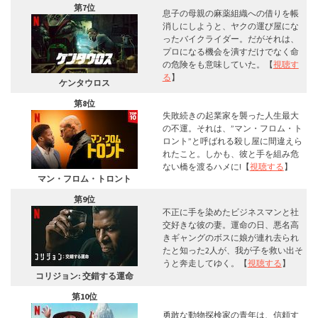
第7位
息子の母親の麻薬組織への借りを帳
消しにしようと、ヤクの運び屋にな
ったバイクライダー。だがそれは、
プロになる機会を潰すだけでなく命
の危険をも意味していた。【
視聴す
る
】
ケンタウロス
第8位
失敗続きの起業家を襲った人生最大
の不運。それは、”マン・フロム・ト
ロント”と呼ばれる殺し屋に間違えら
れたこと。しかも、彼と手を組み危
ない橋を渡るハメに!【
視聴する
】
マン・フロム・トロント
第9位
不正に手を染めたビジネスマンと社
交好きな彼の妻。運命の日、悪名高
きギャングのボスに娘が連れ去られ
たと知った2人が、我が子を救い出そ
うと奔走してゆく。【
視聴する
】
コリジョン: 交錯する運命
第10位
勇敢な動物探検家の青年は、信頼す