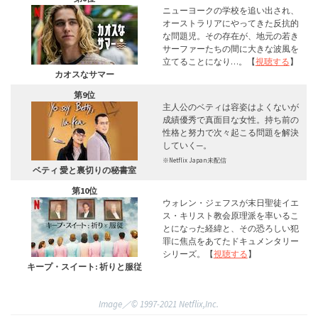
ニューヨークの学校を追い出され、
オーストラリアにやってきた反抗的
な問題児。その存在が、地元の若き
サーファーたちの間に大きな波風を
立てることになり…。【
視聴する
】
カオスなサマー
第9位
主人公のベティは容姿はよくないが
成績優秀で真面目な女性。持ち前の
性格と努力で次々起こる問題を解決
していく─。
※Netflix Japan未配信
ベティ 愛と裏切りの秘書室
第10位
ウォレン・ジェフスが末日聖徒イエ
ス・キリスト教会原理派を率いるこ
とになった経緯と、その恐ろしい犯
罪に焦点をあてたドキュメンタリー
シリーズ。【
視聴する
】
キープ・スイート: 祈りと服従
Image／©︎ 1997-2021 Netflix,Inc.