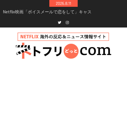
Skip
ト・登場人物・あらすじまとめ｜ゾーイ・ドゥ
2026.8.11
イッチ主演ロマコメ
to
Netflix「ハウス・オブ・ギネス」シーズン2が更
content
新決定！2027年撮影開始へ
兄弟大騒動のコメディ映画「リトル・ブラザ
Twitter
instagram
ー」がNetflixで配信！─キャスト・あらすじ・
見どころまとめ
Netflix「アバター: 伝説の少年アン」シーズン2
完全ガイド｜キャスト・登場人物・あらすじ・
シーズン3最新情報