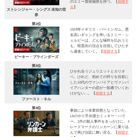
のエミー賞候補歴を持つ。【
視聴す
る
】
ストレンジャー・シングス 未知の世
界
第2位
1919年イギリス・バーミンガム。悪
名高いギャングを率いるトミー・シ
ェルビーは、どんな犠牲を払おうと
も、暗黒街の頂点を目指してひたす
ら邁進していく。【
視聴する
】
ピーキー・ブラインダーズ
第3位
ひかれ合うジュリエットとカリオ
ペ。けれど、初めての狩りを目前に
した10代のヴァンパイアとヴァンパ
イアハンターの恋が一筋縄でいくわ
けがない…。【
視聴する
】
ファースト・キル
第4位
事故により休業状態となっていた、
LAのやり手弁護士ミッキー・ハラ
ー。1件の殺人事件をきっかけに、ト
レードマークのリンカーンに乗り込
んで再び法廷に舞い戻る。【
視聴す