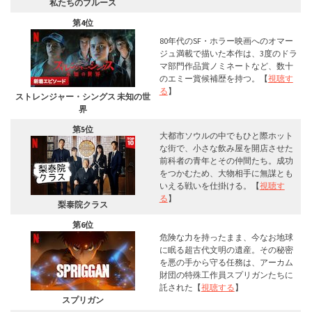
私たちのブルース
第4位
80年代のSF・ホラー映画へのオマー
ジュ満載で描いた本作は、3度のドラ
マ部門作品賞ノミネートなど、数十
のエミー賞候補歴を持つ。【
視聴す
る
】
ストレンジャー・シングス 未知の世
界
第5位
大都市ソウルの中でもひと際ホット
な街で、小さな飲み屋を開店させた
前科者の青年とその仲間たち。成功
をつかむため、大物相手に無謀とも
いえる戦いを仕掛ける。【
視聴す
る
】
梨泰院クラス
第6位
危険な力を持ったまま、今なお地球
に眠る超古代文明の遺産。その秘密
を悪の手から守る任務は、アーカム
財団の特殊工作員スプリガンたちに
託された【
視聴する
】
スプリガン