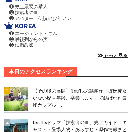
❶ 史上最悪の隣人
❷ 捜索者の血
❸ アバター：伝説の少年アン
KOREA
❶ エージェント・キム
❷ 最後列からの声
❸ 鉄槌教師
もっと見る
本日のアクセスランキング
【その後の展開】Netflixの話題作「彼氏彼女
いない歴＝年齢、卒業します」で結ばれた最
終カップル、...
Netflixドラマ「捜索者の血」完全ガイド｜キ
ャスト・登場人物・あらすじ・原作情報まと