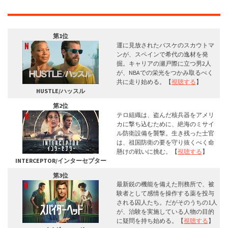
第1位
運に見放されたバスケのスカウトマ
ンが、スペインで希代の逸材を発
掘。キャリアの瀬戸際に立つ男2人
が、NBAでの栄光をつかみ取るべく
共に走り始める。【
視聴する
】
HUSTLE/ハッスル
第2位
テロ組織は、盗んだ核兵器をアメリ
カに撃ち込むために、絶海のミサイ
ル防衛設備を襲撃。生き残った士官
は、祖国防衛の要を守り抜くべく命
懸けの戦いに挑む。【
視聴する
】
INTERCEPTOR/インターセプター
第3位
最新鋭の機能を備えた刑務所で、被
験者として感情を操作する薬を投与
される囚人たち。だがそのうちの1人
が、治験を実施している人物の目的
に疑問を持ち始める。【
視聴する
】