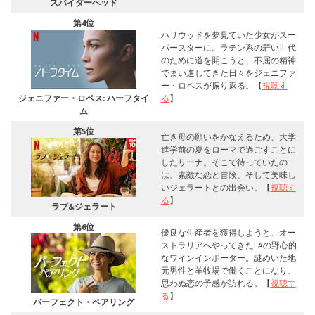
スパイダーヘッド
第4位
ハリウッドを夢見ていた少女がスー
パースターに。ラテン系の若い世代
のために道を開こうと、不屈の精神
でまい進してきた日々をジェニファ
ー・ロペスが振り返る。【
視聴す
ジェニファー・ロペス: ハーフタイ
る
】
ム
第5位
亡き母の願いをかなえるため、大学
進学前の夏をローマで過ごすことに
したリーナ。そこで待っていたの
は、素敵な恋と冒険、そして美味し
いジェラートとの出会い。【
視聴す
る
】
ラブ&ジェラート
第6位
優良な生産者を獲得しようと、オー
ストラリアへやってきたLAの野心的
なワインインポーター。謎めいた地
元男性と羊牧場で働くことになり、
思わぬ恋の予感が訪れる。【
視聴す
る
】
パーフェクト・ペアリング