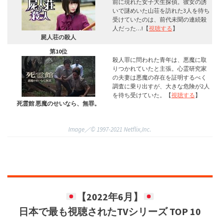
前に現れた女子大生探偵。彼女の誘
いで謎めいた山荘を訪れた3人を待ち
受けていたのは、前代未聞の連続殺
人だった…!【
視聴する
】
屍人荘の殺人
第10位
殺人罪に問われた青年は、悪魔に取
りつかれていたと主張。心霊研究家
の夫妻は悪魔の存在を証明するべく
調査に乗り出すが、大きな危険が2人
を待ち受けていた。【
視聴する
】
死霊館 悪魔のせいなら、無罪。
Image／©︎ 1997-2021 Netflix,Inc.
【2022年6月】
日本で最も視聴されたTVシリーズ TOP 10