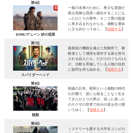
第6位
一族の未来のために、希少な資源が
眠る危険な惑星へ移住することにな
ったひとりの青年。そこで悪の陰謀
に巻き込まれながらも、過酷な運命
に立ち向かってゆく。【
視聴する
】
DUNE/デューン 砂の惑星
第7位
最新鋭の機能を備えた刑務所で、被
験者として感情を操作する薬を投与
される囚人たち。だがそのうちの1人
が、治験を実施している人物の目的
に疑問を持ち始める。【
視聴する
】
スパイダーヘッド
第8位
戦後の日本。昭和という激動の時代
の片隅で、誰にも頼ることなく生き
てきたひとりの男が、切った張った
のヤクザの世界で自分の道を切り開
いてゆく。【
視聴する
】
無類
第9位
ミステリーを愛する大学生コンビの