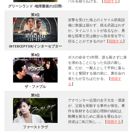
バルを繰り広げる。【
視聴する
】
グリーンランド -地球最後の2日間-
第3位
攻撃を受けた海上のミサイル防衛設
備に救援は届かず、残る武器はわず
か。タイムリミットが迫るなか、勇
敢な陸軍士官は敵から指令室を守り
切ることができるのか?【
視聴する
】
INTERCEPTOR/インターセプター
第4位
ボスの命令で1年間、誰も殺さずに身
を潜めることになった伝説の殺し
屋。だが、一般人として平和に暮ら
そうと奮闘する彼の前に、裏社会の
者たちが立ちはだかる。【
視聴す
る
】
ザ・ファブル
第5位
アナウンサー志望の女子大生・環菜
が、父親を刺殺する事件が発生。事
件を取材する公認心理師の由紀は、
動機を探るために面会を重ねるが、
供述は二転三転し…。【
視聴する
】
ファーストラヴ