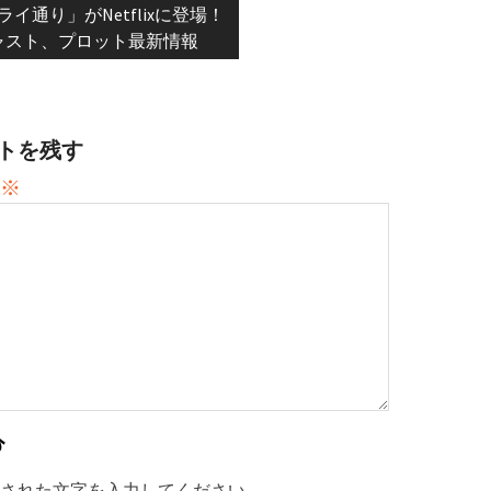
t:
ライ通り」がNetflixに登場！
ャスト、プロット最新情報
トを残す
※
された文字を入力してください。