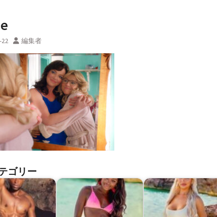
ge
-22
編集者
テゴリー