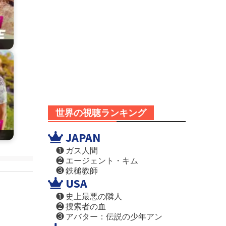
世界の視聴ランキング
JAPAN
❶ ガス人間
❷ エージェント・キム
❸ 鉄槌教師
USA
❶ 史上最悪の隣人
❷ 捜索者の血
❸ アバター：伝説の少年アン