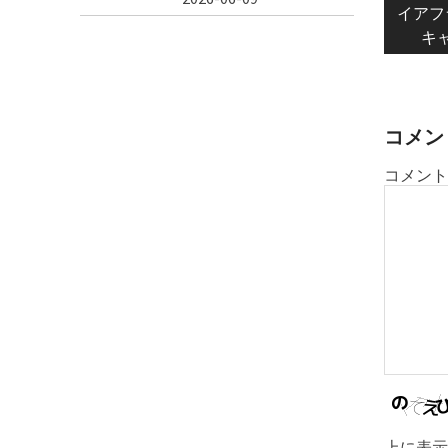
pos
イアフ
ナ
キ
ビ
ゲ
ー
シ
コメン
ョ
コメント
ン
上に表示