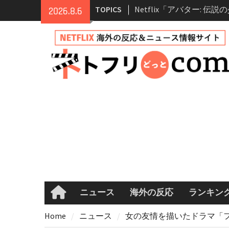
Skip
Netflix「アバター: 伝
TOPICS
2026.8.6
to
シーズン2 完全ガイド｜
content
登場人物・あらすじ・シ
情報
Netflix映画「ボイスメ
て」キャスト・登場人物
まとめ｜ゾーイ・ドゥイ
マコメ
Netflix「ハウス・オブ
ーズン2が更新決定！202
へ
兄弟大騒動のコメディ映
ル・ブラザー」がNetfli
キャスト・あらすじ・見
め
ニュース
海外の反応
ランキン
Home
Home
ニュース
女の友情を描いたドラマ「フ