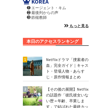
KOREA
❶ エージェント・キム
❷ 最後列からの声
❸ 鉄槌教師
もっと見る
本日のアクセスランキング
Netflixドラマ「捜索者の
血」完全ガイド｜キャス
ト・登場人物・あらす
じ・原作情報まとめ
【その後の展開】Netflix
の話題作「彼氏彼女いな
い歴＝年齢、卒業しま
す」で結ばれた最終カッ