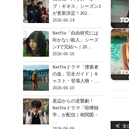
ブ・ギネス」シーズン2
が更新決定！202…
2026-06-14
Netflix「自由研究には
向かない殺人」シーズ
ン3で完結へ｜20…
2026-06-10
Netflixドラマ「捜索者
の血」完全ガイド｜キ
ャスト・登場人物・…
2026-06-10
底辺からの逆襲劇！
Netflixドラマ「喧嘩独
学」が配信｜相関図・
投
…
Pre
稿
女
2026-06-09