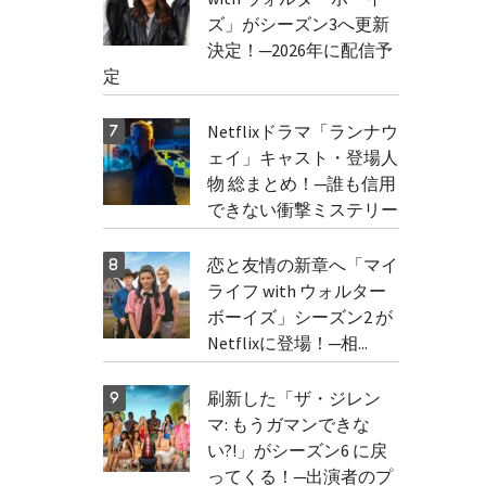
ズ」がシーズン3へ更新
決定！─2026年に配信予
定
Netflixドラマ「ランナウ
ェイ」キャスト・登場人
物 総まとめ！─誰も信用
できない衝撃ミステリー
恋と友情の新章へ「マイ
ライフ with ウォルター
ボーイズ」シーズン2 が
Netflixに登場！─相...
刷新した「ザ・ジレン
マ: もうガマンできな
い?!」がシーズン6 に戻
ってくる！─出演者のプ