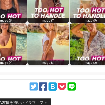
image (6)
image (7)
image (5)
image (4)
image (1)
image (2)
vious
の友情を描いたドラマ「ファ