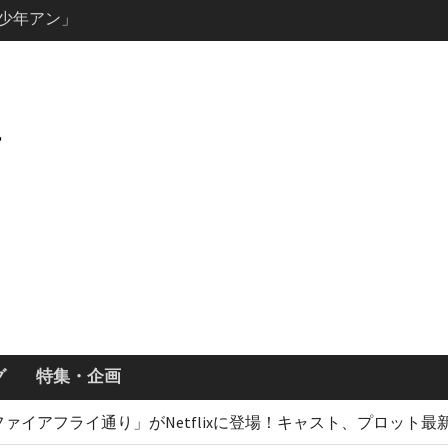
説の少年アン」
キャスト・
ーズン3最新
ールで恋をし
・あらすじ
ッチ主演ロ
・ギネス」シ
7年撮影開始
画「リト
xで配信！─
どころまと
グ
特集・企画
ァイアフライ通り」がNetflixに登場！キャスト、プロット最