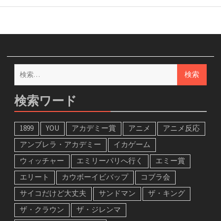
検
索:
検索ワード
1899
YOU
アカデミー賞
アニメ
アニメ反応
アンブレラ・アカデミー
イカゲーム
ウィッチャー
エミリーパリへ行く
エミー賞
エリート
カウボーイビバップ
コブラ会
サイコだけど大丈夫
サンドマン
ザ・キング
ザ・クラウン
ザ・ジレンマ