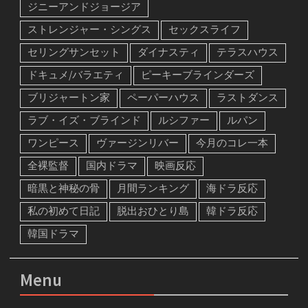
ジニーアンドジョージア
ストレンジャー・シングス
セックスライフ
セリングサンセット
ダイナスティ
テラスハウス
ドキュメ/バラエティ
ピーキーブラインダーズ
ブリジャートン家
ペーパーハウス
ラストダンス
ラブ・イズ・ブラインド
ルシファー
ルパン
ワンピース
ヴァージンリバー
今月のコレ一本
全裸監督
国内ドラマ
映画反応
暗黒と神秘の骨
月間ランキング
海ドラ反応
私の初めて日記
脱出おひとり島
韓ドラ反応
韓国ドラマ
Menu