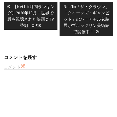
稿
Previous
Next
【Netflix月間ランキン
Netflix「ザ・クラウン」
post:
post:
ナ
グ】2020年10月：世界で
「クイーンズ・ギャンビ
最も視聴された映画＆TV
ット」のバーチャル衣装
ビ
番組 TOP10
展がブルックリン美術館
ゲ
で開催中！
ー
シ
ョ
ン
コメントを残す
※
コメント