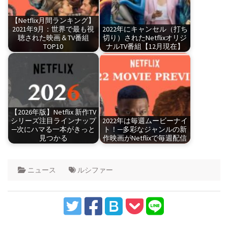
【Netflix月間ランキング】
2021年9月：世界で最も視
2022年にキャンセル（打ち
聴された映画＆TV番組
切り）されたNetflixオリジ
TOP10
ナルTV番組【12月現在】
【2026年版】Netflix 新作TV
シリーズ注目ラインナップ
2022年は毎週ムービーナイ
─次にハマる一本がきっと
ト！─多彩なジャンルの新
見つかる
作映画がNetflixで毎週配信
ニュース
ルシファー
投