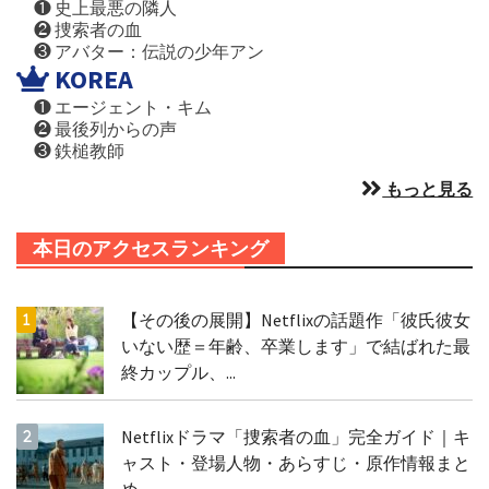
❶ 史上最悪の隣人
❷ 捜索者の血
❸ アバター：伝説の少年アン
KOREA
❶ エージェント・キム
❷ 最後列からの声
❸ 鉄槌教師
もっと見る
本日のアクセスランキング
【その後の展開】Netflixの話題作「彼氏彼女
いない歴＝年齢、卒業します」で結ばれた最
終カップル、...
Netflixドラマ「捜索者の血」完全ガイド｜キ
ャスト・登場人物・あらすじ・原作情報まと
め