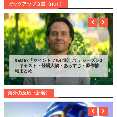
ピックアップ３選〈HOT〉
Netflix「自由研究には向かない殺人」シー
ズン2 配信へ｜キャスト・登場人物・あらす
じ・原作情報まとめ
海外の反応〈新着〉