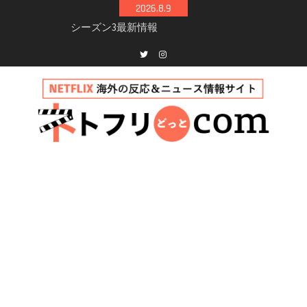
Skip
2026.8.9
to
Netflix映画「ボイスメールで恋をして」キャス
content
ト・登場人物・あらすじまとめ｜ゾーイ・ドゥ
イッチ主演ロマコメ
Netflix「ハウス・オブ・ギネス」シーズン2が更
Twitter
instagram
新決定！2027年撮影開始へ
兄弟大騒動のコメディ映画「リトル・ブラザ
ー」がNetflixで配信！─キャスト・あらすじ・
見どころまとめ
Netflix「アバター: 伝説の少年アン」シーズン2
完全ガイド｜キャスト・登場人物・あらすじ・
シーズン3最新情報