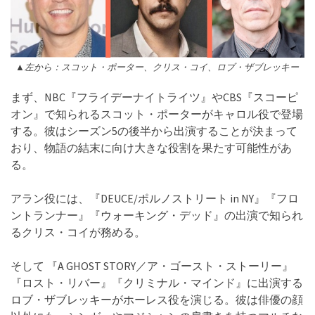
▲左から：スコット・ポーター、クリス・コイ、ロブ・ザブレッキー
まず、NBC『フライデーナイトライツ』やCBS『スコーピ
オン』で知られるスコット・ポーターがキャロル役で登場
する。彼はシーズン5の後半から出演することが決まって
おり、物語の結末に向け大きな役割を果たす可能性があ
る。
アラン役には、『DEUCE/ポルノストリート in NY』『フロ
ントランナー』『ウォーキング・デッド』の出演で知られ
るクリス・コイが務める。
そして 『A GHOST STORY／ア・ゴースト・ストーリー』
『ロスト・リバー』『クリミナル・マインド』に出演する
ロブ・ザブレッキーがホーレス役を演じる。彼は俳優の顔