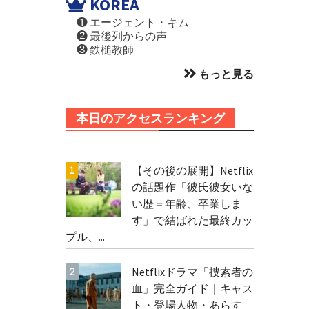
KOREA
❶ エージェント・キム
❷ 最後列からの声
❸ 鉄槌教師
もっと見る
本日のアクセスランキング
【その後の展開】Netflix
の話題作「彼氏彼女いな
い歴＝年齢、卒業しま
す」で結ばれた最終カッ
プル、...
Netflixドラマ「捜索者の
血」完全ガイド｜キャス
ト・登場人物・あらす