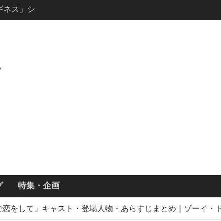
・ギネス」シ
7年撮影開始
画「リト
xで配信！─
どころまと
説の少年アン」
キャスト・
ーズン3最新
ールで恋をし
・あらすじ
ッチ主演ロ
グ
特集・企画
メールで恋をして」キャスト・登場人物・あらすじまとめ｜ゾーイ