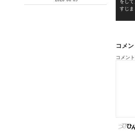
pos
をして
ナ
すじま
ビ
ゲ
ー
シ
ョ
コメン
ン
コメント