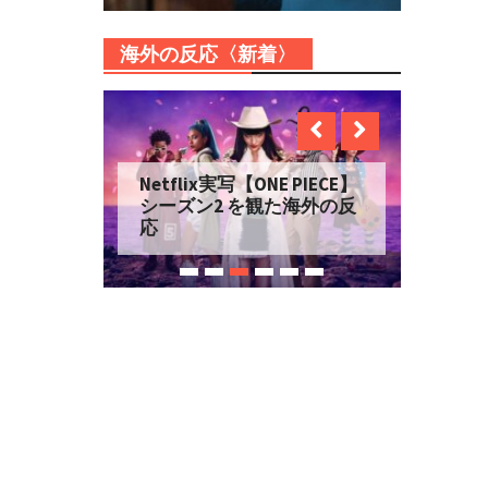
海外の反応〈新着〉
Netflixアニメ【刃牙道】
を観た海外の反応