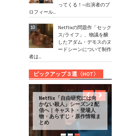
ってくる！─出演者のプ
ロフィール...
Netflixの問題作「セック
ス/ライフ」、物議を醸
したアダム・デモスのヌ
ードシーンについて制作
者は...
ピックアップ３選〈HOT〉
新たな旅へ「フォー・シー
ズンズ」シーズン2 が
Netflixに登場！─キャス
ト・登場人物・あらすじ総
まとめ