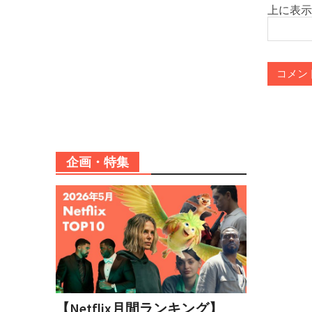
上に表示
企画・特集
【Netflix月間ランキング】