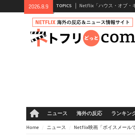
Skip
TOPICS
Netflix「ハウス・オブ
2026.8.9
to
ーズン2が更新決定！202
content
へ
兄弟大騒動のコメディ映
ル・ブラザー」がNetfli
キャスト・あらすじ・見
め
Netflix「アバター: 伝
シーズン2 完全ガイド｜
登場人物・あらすじ・シ
情報
Netflix映画「ボイスメ
て」キャスト・登場人物
まとめ｜ゾーイ・ドゥイ
マコメ
ニュース
海外の反応
ランキン
Home
Home
ニュース
Netflix映画「ボイス