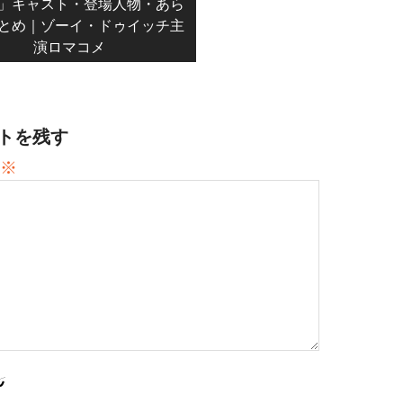
t:
」キャスト・登場人物・あら
とめ｜ゾーイ・ドゥイッチ主
演ロマコメ
トを残す
※