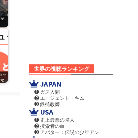
6-
世界の視聴ランキング
ショッ
png
JAPAN
❶ ガス人間
❷ エージェント・キム
❸ 鉄槌教師
USA
❶ 史上最悪の隣人
❷ 捜索者の血
❸ アバター：伝説の少年アン