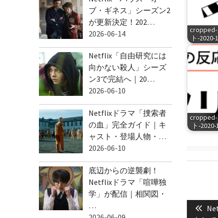
ブ・ギネス」シーズン2
が更新決定！202…
cropp
2026-06-14
ト-2020-1
Netflix「自由研究には
向かない殺人」シーズ
ン3で完結へ｜20…
2026-06-10
Netflixドラマ「捜索者
cropp
の血」完全ガイド｜キ
ト-2020-1
ャスト・登場人物・…
2026-06-10
底辺からの逆襲劇！
Netflixドラマ「喧嘩独
学」が配信｜相関図・
投
…
Pre
稿
N
2026-06-09