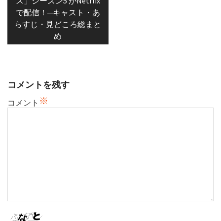
ス」シーズン5 がNetflix
ビ
で配信！─キャスト・あ
ゲ
らすじ・見どころ総まと
ー
め
シ
ョ
ン
コメントを残す
※
コメント