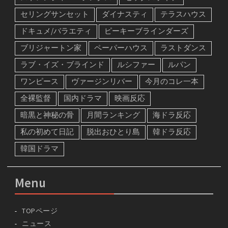
セリングサンセット
ダイナスティ
テラスハウス
ドキュメ/バラエティ
ピーキーブラインダーズ
ブリジャートン家
ペーパーハウス
ラストダンス
ラブ・イズ・ブラインド
ルシファー
ルパン
ワンピース
ヴァージンリバー
今月のコレ一本
全裸監督
国内ドラマ
映画反応
暗黒と神秘の骨
月間ランキング
海ドラ反応
私の初めて日記
脱出おひとり島
韓ドラ反応
韓国ドラマ
Menu
TOPページ
ニュース