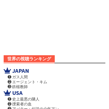
世界の視聴ランキング
JAPAN
❶ ガス人間
❷ エージェント・キム
❸ 鉄槌教師
USA
❶ 史上最悪の隣人
❷ 捜索者の血
❸ アバター：伝説の少年アン