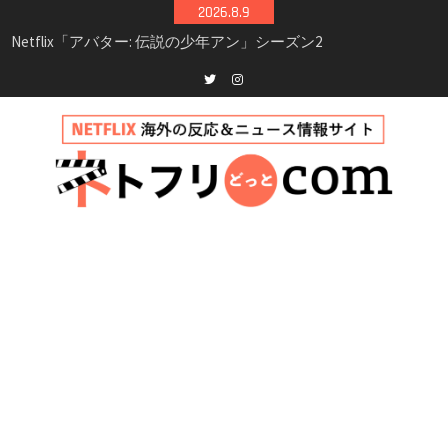
Skip
2026.8.9
シーズン3最新情報
to
Netflix映画「ボイスメールで恋をして」キャス
content
ト・登場人物・あらすじまとめ｜ゾーイ・ドゥ
イッチ主演ロマコメ
Netflix「ハウス・オブ・ギネス」シーズン2が更
Twitter
instagram
新決定！2027年撮影開始へ
兄弟大騒動のコメディ映画「リトル・ブラザ
ー」がNetflixで配信！─キャスト・あらすじ・
見どころまとめ