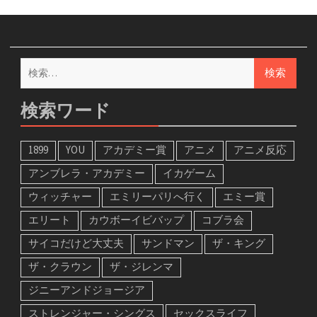
検
索:
検索ワード
1899
YOU
アカデミー賞
アニメ
アニメ反応
アンブレラ・アカデミー
イカゲーム
ウィッチャー
エミリーパリへ行く
エミー賞
エリート
カウボーイビバップ
コブラ会
サイコだけど大丈夫
サンドマン
ザ・キング
ザ・クラウン
ザ・ジレンマ
ジニーアンドジョージア
ストレンジャー・シングス
セックスライフ