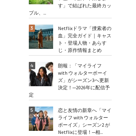
す」で結ばれた最終カッ
プル、...
Netflixドラマ「捜索者の
血」完全ガイド｜キャス
ト・登場人物・あらす
じ・原作情報まとめ
朗報：「マイライフ
with ウォルターボーイ
ズ」がシーズン3へ更新
決定！─2026年に配信予
定
恋と友情の新章へ「マイ
ライフ with ウォルター
ボーイズ」シーズン2 が
Netflixに登場！─相...