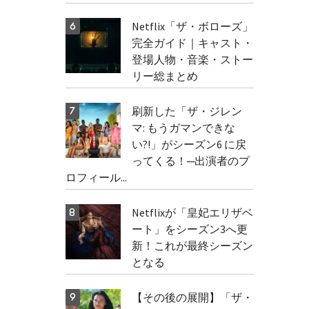
Netflix「ザ・ボローズ」
完全ガイド｜キャスト・
登場人物・音楽・ストー
リー総まとめ
刷新した「ザ・ジレン
マ: もうガマンできな
い?!」がシーズン6 に戻
ってくる！─出演者のプ
ロフィール...
Netflixが「皇妃エリザベ
ート」をシーズン3へ更
新！これが最終シーズン
となる
【その後の展開】「ザ・