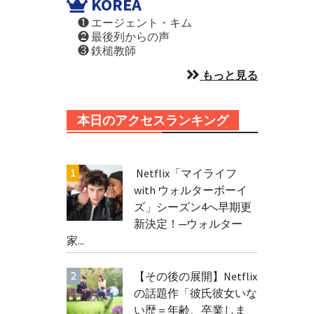
KOREA
❶ エージェント・キム
❷ 最後列からの声
❸ 鉄槌教師
もっと見る
本日のアクセスランキング
Netflix「マイライフ
with ウォルターボーイ
ズ」シーズン4へ早期更
新決定！─ウォルター
家...
【その後の展開】Netflix
の話題作「彼氏彼女いな
い歴＝年齢、卒業しま