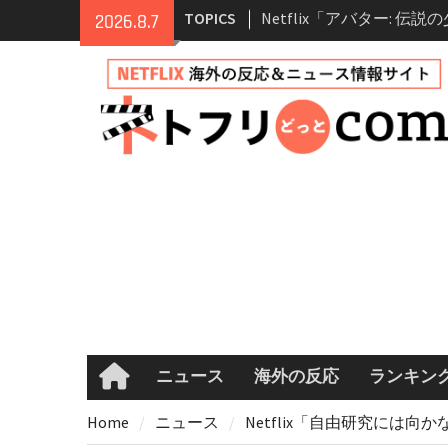
Skip
TOPICS
Netflix「アバター: 伝
2026.8.7
to
シーズン2 完全ガイド｜
content
登場人物・あらすじ・シー
情報
Netflix映画「ボイスメ
て」キャスト・登場人物
まとめ｜ゾーイ・ドゥイ
マコメ
Netflix「ハウス・オブ
ーズン2が更新決定！202
へ
兄弟大騒動のコメディ映
ル・ブラザー」がNetfli
キャスト・あらすじ・見
め
ニュース
海外の反応
ランキン
Home
Home
ニュース
Netflix「自由研究には