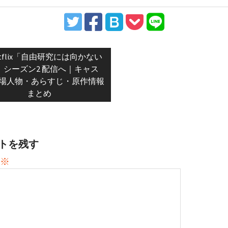
vious
etflix「自由研究には向かない
t:
」シーズン2 配信へ｜キャス
場人物・あらすじ・原作情報
まとめ
トを残す
※