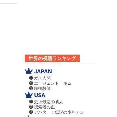
世界の視聴ランキング
JAPAN
❶ ガス人間
❷ エージェント・キム
❸ 鉄槌教師
USA
❶ 史上最悪の隣人
❷ 捜索者の血
❸ アバター：伝説の少年アン