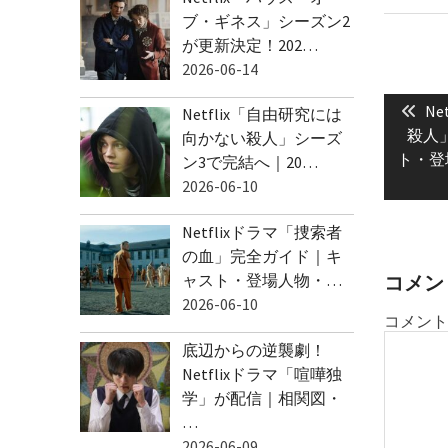
ブ・ギネス」シーズン2
が更新決定！202…
2026-06-14
投
Pre
稿
N
Netflix「自由研究には
pos
殺人
向かない殺人」シーズ
ナ
ト・登
ン3で完結へ｜20…
ビ
2026-06-10
ゲ
ー
Netflixドラマ「捜索者
シ
の血」完全ガイド｜キ
ョ
ャスト・登場人物・…
コメン
2026-06-10
ン
コメント
底辺からの逆襲劇！
Netflixドラマ「喧嘩独
学」が配信｜相関図・
…
2026-06-09