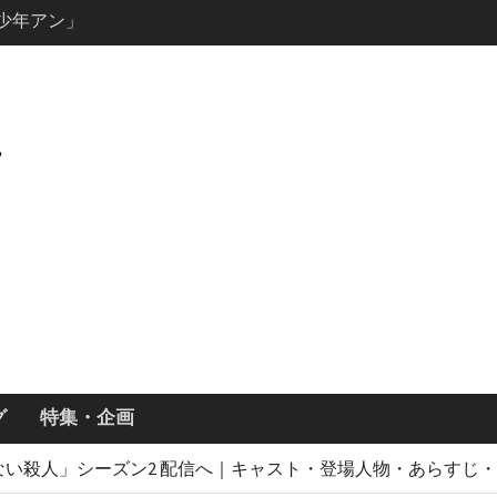
説の少年アン」
キャスト・
ズン3最新
ールで恋をし
・あらすじ
ッチ主演ロ
・ギネス」シ
7年撮影開始
画「リト
xで配信！─
どころまと
グ
特集・企画
向かない殺人」シーズン2 配信へ｜キャスト・登場人物・あらすじ