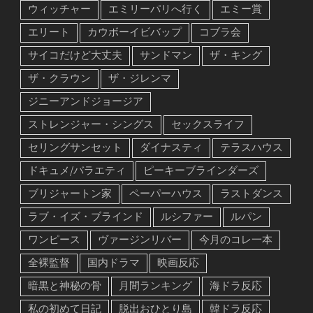
ウィッチャー
エミリーパリへ行く
エミー賞
エリート
カウボーイビバップ
コブラ会
サイコだけど大丈夫
サンドマン
ザ・キング
ザ・クラウン
ザ・ジレンマ
ジニーアンドジョージア
ストレンジャー・シングス
セックスライフ
セリングサンセット
ダイナスティ
テラスハウス
ドキュメ/バラエティ
ピーキーブラインダーズ
ブリジャートン家
ペーパーハウス
ラストダンス
ラブ・イズ・ブラインド
ルシファー
ルパン
ワンピース
ヴァージンリバー
今月のコレ一本
全裸監督
国内ドラマ
映画反応
暗黒と神秘の骨
月間ランキング
海ドラ反応
私の初めて日記
脱出おひとり島
韓ドラ反応