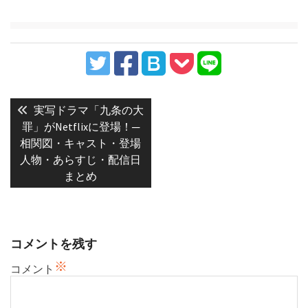
投
稿
Previous
実写ドラマ「九条の大
post:
ナ
罪」がNetflixに登場！─
相関図・キャスト・登場
ビ
人物・あらすじ・配信日
ゲ
まとめ
ー
シ
ョ
ン
コメントを残す
※
コメント