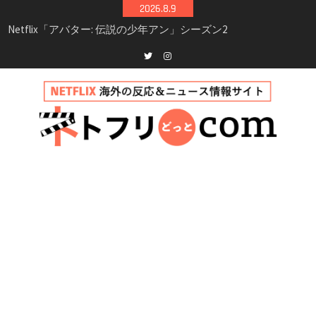
Skip
2026.8.9
to
Netflix映画「ボイスメールで恋をして」キャス
content
ト・登場人物・あらすじまとめ｜ゾーイ・ドゥ
イッチ主演ロマコメ
Netflix「ハウス・オブ・ギネス」シーズン2が更
Twitter
instagram
新決定！2027年撮影開始へ
兄弟大騒動のコメディ映画「リトル・ブラザ
ー」がNetflixで配信！─キャスト・あらすじ・
見どころまとめ