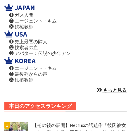
JAPAN
❶ ガス人間
❷ エージェント・キム
❸ 鉄槌教師
USA
❶ 史上最悪の隣人
❷ 捜索者の血
❸ アバター：伝説の少年アン
KOREA
❶ エージェント・キム
❷ 最後列からの声
❸ 鉄槌教師
もっと見る
本日のアクセスランキング
【その後の展開】Netflixの話題作「彼氏彼女