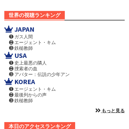
世界の視聴ランキング
JAPAN
❶ ガス人間
❷ エージェント・キム
❸ 鉄槌教師
USA
❶ 史上最悪の隣人
❷ 捜索者の血
❸ アバター：伝説の少年アン
KOREA
❶ エージェント・キム
❷ 最後列からの声
❸ 鉄槌教師
もっと見る
本日のアクセスランキング