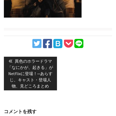
投
稿
Previous
異色のホラードラマ
post:
ナ
「なにかが、起きる」が
Netflixに登場！─あらす
ビ
じ、キャスト・登場人
ゲ
物、見どころまとめ
ー
シ
ョ
ン
コメントを残す