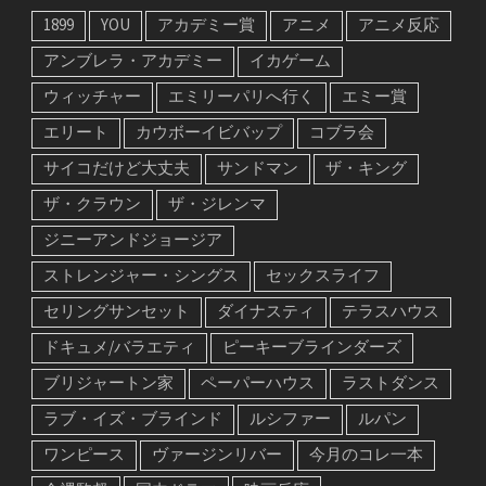
1899
YOU
アカデミー賞
アニメ
アニメ反応
アンブレラ・アカデミー
イカゲーム
ウィッチャー
エミリーパリへ行く
エミー賞
エリート
カウボーイビバップ
コブラ会
サイコだけど大丈夫
サンドマン
ザ・キング
ザ・クラウン
ザ・ジレンマ
ジニーアンドジョージア
ストレンジャー・シングス
セックスライフ
セリングサンセット
ダイナスティ
テラスハウス
ドキュメ/バラエティ
ピーキーブラインダーズ
ブリジャートン家
ペーパーハウス
ラストダンス
ラブ・イズ・ブラインド
ルシファー
ルパン
ワンピース
ヴァージンリバー
今月のコレ一本