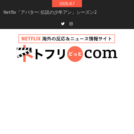
Skip
2026.8.7
to
Netflix映画「ボイスメールで恋をして」キャス
content
ト・登場人物・あらすじまとめ｜ゾーイ・ドゥ
イッチ主演ロマコメ
Netflix「ハウス・オブ・ギネス」シーズン2が更
Twitter
instagram
新決定！2027年撮影開始へ
兄弟大騒動のコメディ映画「リトル・ブラザ
ー」がNetflixで配信！─キャスト・あらすじ・
見どころまとめ