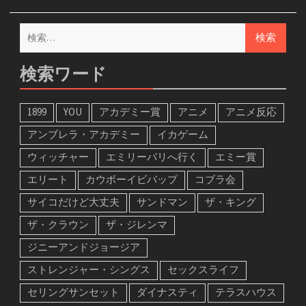
検
索:
検索ワード
1899
YOU
アカデミー賞
アニメ
アニメ反応
アンブレラ・アカデミー
イカゲーム
ウィッチャー
エミリーパリへ行く
エミー賞
エリート
カウボーイビバップ
コブラ会
サイコだけど大丈夫
サンドマン
ザ・キング
ザ・クラウン
ザ・ジレンマ
ジニーアンドジョージア
ストレンジャー・シングス
セックスライフ
セリングサンセット
ダイナスティ
テラスハウス