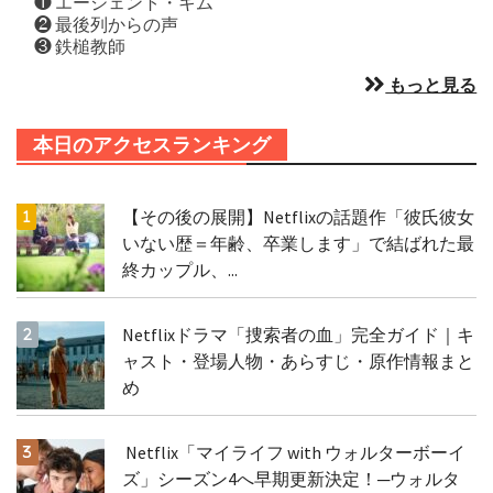
❶ エージェント・キム
❷ 最後列からの声
❸ 鉄槌教師
もっと見る
本日のアクセスランキング
【その後の展開】Netflixの話題作「彼氏彼女
いない歴＝年齢、卒業します」で結ばれた最
終カップル、...
Netflixドラマ「捜索者の血」完全ガイド｜キ
ャスト・登場人物・あらすじ・原作情報まと
め
Netflix「マイライフ with ウォルターボーイ
ズ」シーズン4へ早期更新決定！─ウォルタ