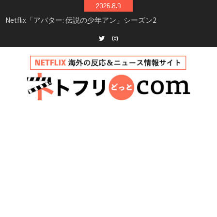
Skip
2026.8.9
to
Netflix映画「ボイスメールで恋をして」キャス
content
ト・登場人物・あらすじまとめ｜ゾーイ・ドゥ
イッチ主演ロマコメ
Netflix「ハウス・オブ・ギネス」シーズン2が更
Twitter
instagram
新決定！2027年撮影開始へ
兄弟大騒動のコメディ映画「リトル・ブラザ
ー」がNetflixで配信！─キャスト・あらすじ・
見どころまとめ