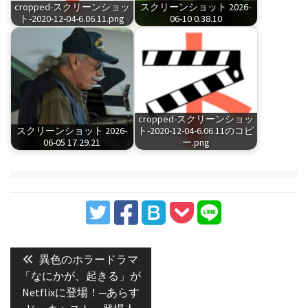
cropped-スクリーンショッ
スクリーンショット 2026-
ト-2020-12-04-6.06.11.png
06-10 0.38.10
cropped-スクリーンショッ
スクリーンショット 2026-
ト-2020-12-04-6.06.11のコピ
06-05 17.29.21
ー.png
投
稿
Previous
異色のホラードラマ
post:
ナ
「なにかが、起きる」が
Netflixに登場！─あらす
ビ