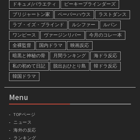
ドキュメ/バラエティ
ピーキーブラインダーズ
ブリジャートン家
ペーパーハウス
ラストダンス
ラブ・イズ・ブラインド
ルシファー
ルパン
ワンピース
ヴァージンリバー
今月のコレ一本
全裸監督
国内ドラマ
映画反応
暗黒と神秘の骨
月間ランキング
海ドラ反応
私の初めて日記
脱出おひとり島
韓ドラ反応
韓国ドラマ
Menu
TOPページ
ニュース
海外の反応
ランキング