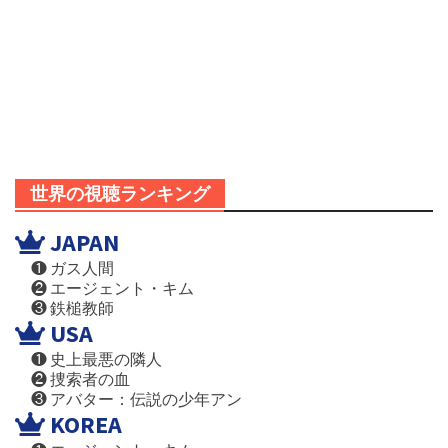
世界の視聴ランキング
JAPAN
❶ ガス人間
❷ エージェント・キム
❸ 鉄槌教師
USA
❶ 史上最悪の隣人
❷ 捜索者の血
❸ アバター：伝説の少年アン
KOREA