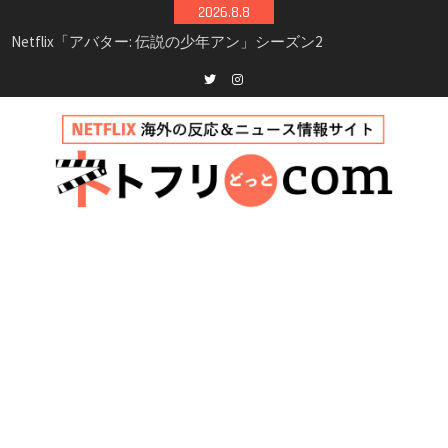
Skip
2026.8.8
to
Netflix映画「ボイスメールで恋をして」キャス
content
ト・登場人物・あらすじまとめ｜ゾーイ・ドゥ
イッチ主演ロマコメ
Netflix「ハウス・オブ・ギネス」シーズン2が更
Twitter
instagram
新決定！2027年撮影開始へ
兄弟大騒動のコメディ映画「リトル・ブラザ
ー」がNetflixで配信！─キャスト・あらすじ・
見どころまとめ