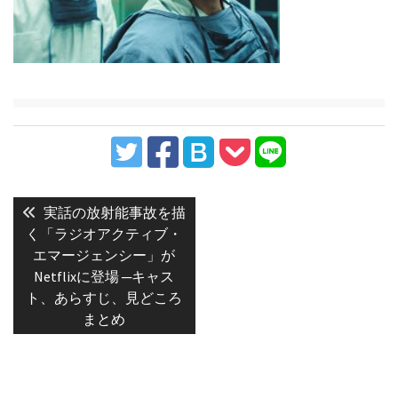
投
稿
Previous
実話の放射能事故を描
post:
ナ
く「ラジオアクティブ・
エマージェンシー」が
ビ
Netflixに登場 ─キャス
ゲ
ト、あらすじ、見どころ
ー
まとめ
シ
ョ
ン