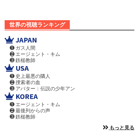
世界の視聴ランキング
JAPAN
❶ ガス人間
❷ エージェント・キム
❸ 鉄槌教師
USA
❶ 史上最悪の隣人
❷ 捜索者の血
❸ アバター：伝説の少年アン
KOREA
❶ エージェント・キム
❷ 最後列からの声
❸ 鉄槌教師
もっと見る