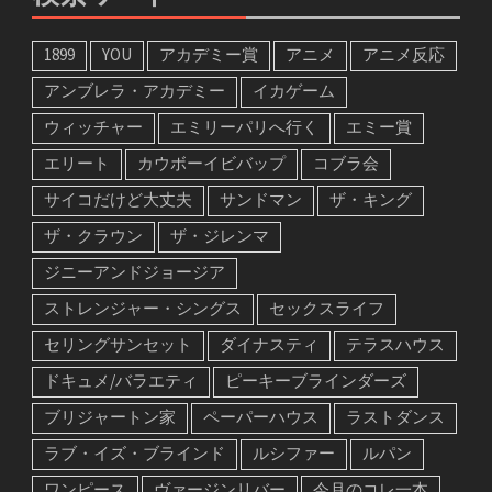
1899
YOU
アカデミー賞
アニメ
アニメ反応
アンブレラ・アカデミー
イカゲーム
ウィッチャー
エミリーパリへ行く
エミー賞
エリート
カウボーイビバップ
コブラ会
サイコだけど大丈夫
サンドマン
ザ・キング
ザ・クラウン
ザ・ジレンマ
ジニーアンドジョージア
ストレンジャー・シングス
セックスライフ
セリングサンセット
ダイナスティ
テラスハウス
ドキュメ/バラエティ
ピーキーブラインダーズ
ブリジャートン家
ペーパーハウス
ラストダンス
ラブ・イズ・ブラインド
ルシファー
ルパン
ワンピース
ヴァージンリバー
今月のコレ一本