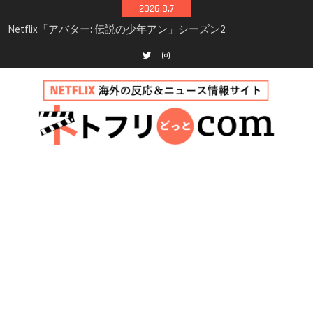
Skip
2026.8.7
シーズン3最新情報
to
Netflix映画「ボイスメールで恋をして」キャス
content
ト・登場人物・あらすじまとめ｜ゾーイ・ドゥ
イッチ主演ロマコメ
Netflix「ハウス・オブ・ギネス」シーズン2が更
Twitter
instagram
新決定！2027年撮影開始へ
兄弟大騒動のコメディ映画「リトル・ブラザ
ー」がNetflixで配信！─キャスト・あらすじ・
見どころまとめ