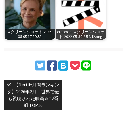
スクリーンショット 2026-
cropped-スクリーンショッ
06-05 17.30.53
ト-2022-05-30-2.54.42.png
投
稿
Previous
【Netflix月間ランキン
post:
ナ
グ】2026年2月：世界で最
も視聴された映画＆TV番
ビ
組 TOP10
ゲ
ー
シ