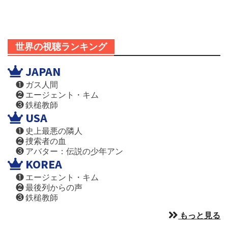
世界の視聴ランキング
JAPAN
❶ ガス人間
❷ エージェント・キム
❸ 鉄槌教師
USA
❶ 史上最悪の隣人
❷ 捜索者の血
❸ アバター：伝説の少年アン
KOREA
❶ エージェント・キム
❷ 最後列からの声
❸ 鉄槌教師
もっと見る