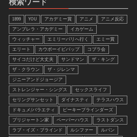
検索ワード
1899
YOU
アカデミー賞
アニメ
アニメ反応
アンブレラ・アカデミー
イカゲーム
ウィッチャー
エミリーパリへ行く
エミー賞
エリート
カウボーイビバップ
コブラ会
サイコだけど大丈夫
サンドマン
ザ・キング
ザ・クラウン
ザ・ジレンマ
ジニーアンドジョージア
ストレンジャー・シングス
セックスライフ
セリングサンセット
ダイナスティ
テラスハウス
ドキュメ/バラエティ
ピーキーブラインダーズ
ブリジャートン家
ペーパーハウス
ラストダンス
ラブ・イズ・ブラインド
ルシファー
ルパン