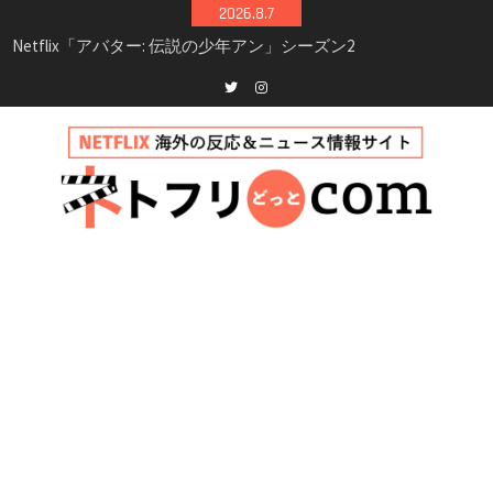
Skip
2026.8.7
to
Netflix映画「ボイスメールで恋をして」キャス
content
ト・登場人物・あらすじまとめ｜ゾーイ・ドゥ
イッチ主演ロマコメ
Netflix「ハウス・オブ・ギネス」シーズン2が更
Twitter
instagram
新決定！2027年撮影開始へ
兄弟大騒動のコメディ映画「リトル・ブラザ
ー」がNetflixで配信！─キャスト・あらすじ・
見どころまとめ