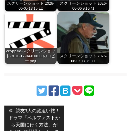
スクリーンショット 2026-
スクリーンショット 2026-
06-05 13.15.22
06-06 9.16.41
cropped-スクリーンショッ
ト-2020-12-04-6.06.11のコピ
スクリーンショット 2026-
ー.png
06-05 17.29.21
投
稿
Previous
親友3人の謎追い旅！
post:
ナ
ドラマ「ベルファストか
ら天国に行く方法」が
ビ