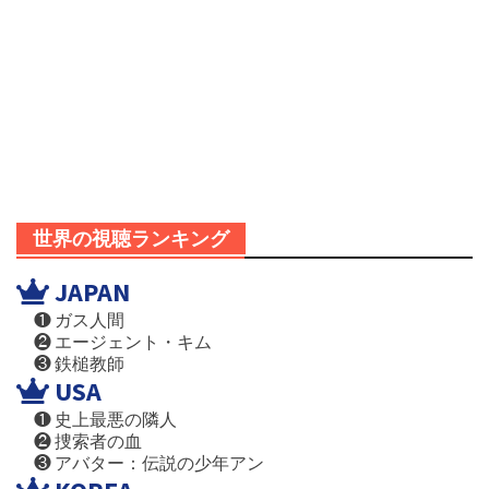
世界の視聴ランキング
JAPAN
❶ ガス人間
❷ エージェント・キム
❸ 鉄槌教師
USA
❶ 史上最悪の隣人
❷ 捜索者の血
❸ アバター：伝説の少年アン