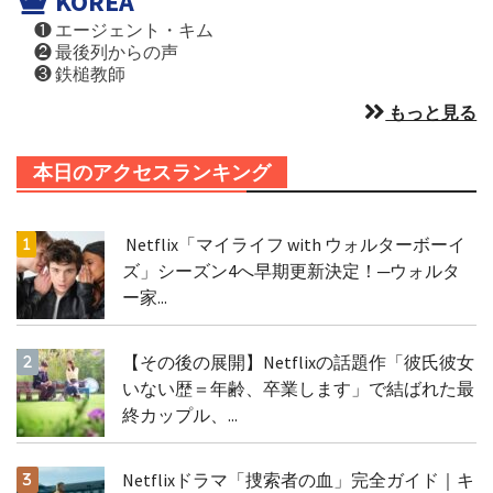
KOREA
❶ エージェント・キム
❷ 最後列からの声
❸ 鉄槌教師
もっと見る
本日のアクセスランキング
Netflix「マイライフ with ウォルターボーイ
ズ」シーズン4へ早期更新決定！─ウォルタ
ー家...
【その後の展開】Netflixの話題作「彼氏彼女
いない歴＝年齢、卒業します」で結ばれた最
終カップル、...
Netflixドラマ「捜索者の血」完全ガイド｜キ