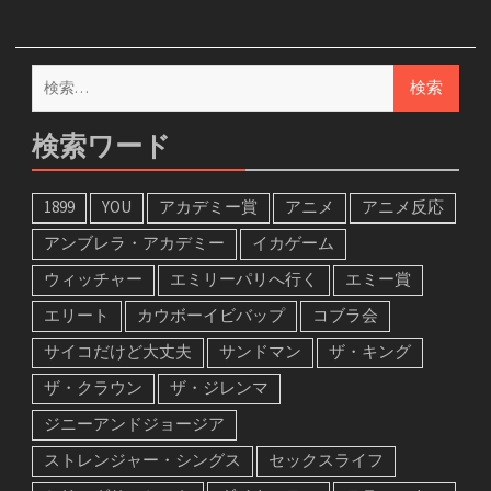
検
索:
検索ワード
1899
YOU
アカデミー賞
アニメ
アニメ反応
アンブレラ・アカデミー
イカゲーム
ウィッチャー
エミリーパリへ行く
エミー賞
エリート
カウボーイビバップ
コブラ会
サイコだけど大丈夫
サンドマン
ザ・キング
ザ・クラウン
ザ・ジレンマ
ジニーアンドジョージア
ストレンジャー・シングス
セックスライフ