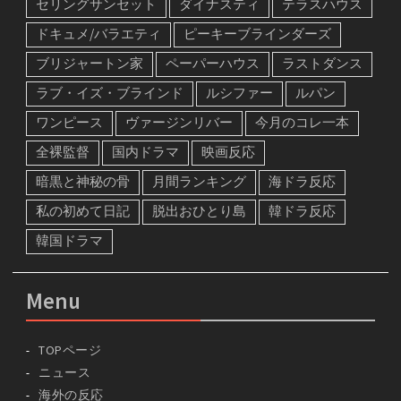
セリングサンセット
ダイナスティ
テラスハウス
ドキュメ/バラエティ
ピーキーブラインダーズ
ブリジャートン家
ペーパーハウス
ラストダンス
ラブ・イズ・ブラインド
ルシファー
ルパン
ワンピース
ヴァージンリバー
今月のコレ一本
全裸監督
国内ドラマ
映画反応
暗黒と神秘の骨
月間ランキング
海ドラ反応
私の初めて日記
脱出おひとり島
韓ドラ反応
韓国ドラマ
Menu
TOPページ
ニュース
海外の反応