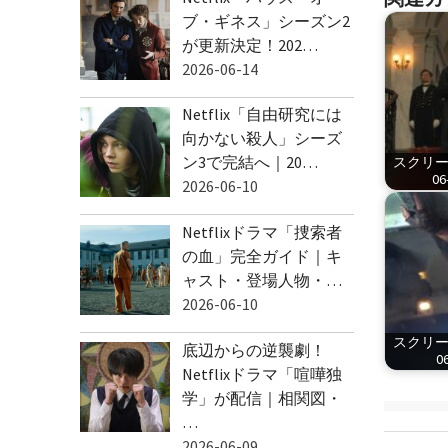
ブ・ギネス」シーズン2
が更新決定！202…
2026-06-14
Netflix「自由研究には
向かない殺人」シーズ
ン3で完結へ｜20…
スクリーン
06
2026-06-10
Netflixドラマ「捜索者
の血」完全ガイド｜キ
ャスト・登場人物・…
2026-06-10
スクリーン
底辺からの逆襲劇！
06
Netflixドラマ「喧嘩独
学」が配信｜相関図・
…
2026-06-09