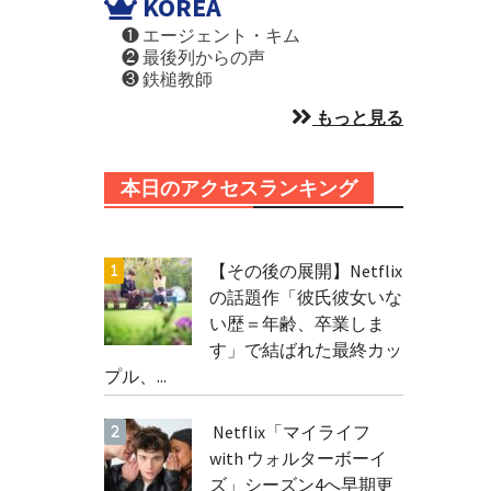
KOREA
❶ エージェント・キム
❷ 最後列からの声
❸ 鉄槌教師
もっと見る
本日のアクセスランキング
【その後の展開】Netflix
の話題作「彼氏彼女いな
い歴＝年齢、卒業しま
す」で結ばれた最終カッ
プル、...
Netflix「マイライフ
with ウォルターボーイ
ズ」シーズン4へ早期更