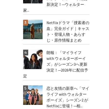
新決定！─ウォルター
家...
Netflixドラマ「捜索者の
血」完全ガイド｜キャス
ト・登場人物・あらす
じ・原作情報まとめ
朗報：「マイライフ
with ウォルターボーイ
ズ」がシーズン3へ更新
決定！─2026年に配信予
定
恋と友情の新章へ「マイ
ライフ with ウォルター
ボーイズ」シーズン2 が
Netflixに登場！─相...