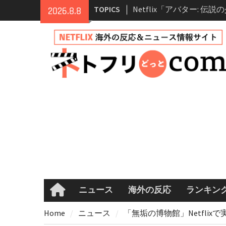
シーズン2 完全ガイド｜
Skip
TOPICS
2026.8.8
登場人物・あらすじ・シ
to
情報
content
Netflix映画「ボイスメ
て」キャスト・登場人物
まとめ｜ゾーイ・ドゥイ
マコメ
Netflix「ハウス・オブ
ーズン2が更新決定！202
へ
兄弟大騒動のコメディ映
ル・ブラザー」がNetfli
キャスト・あらすじ・見
め
ニュース
海外の反応
ランキン
Home
Home
ニュース
「無垢の博物館」Netfli