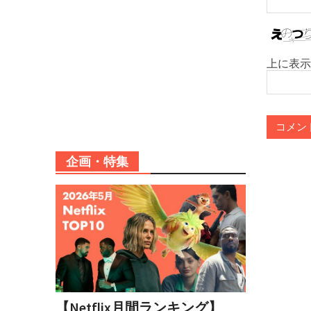
上に表示
企画・特集
【Netflix月間ランキング】