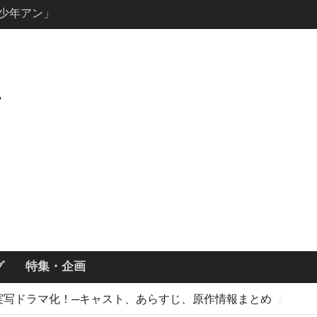
キャスト・
ーズン3最新
ールで恋をし
・あらすじ
ッチ主演ロ
・ギネス」シ
7年撮影開始
画「リト
xで配信！─
どころまと
グ
特集・企画
xで実写ドラマ化！─キャスト、あらすじ、原作情報まとめ