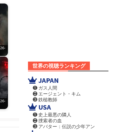
6-
世界の視聴ランキング
JAPAN
❶ ガス人間
❷ エージェント・キム
❸ 鉄槌教師
6-
USA
❶ 史上最悪の隣人
❷ 捜索者の血
❸ アバター：伝説の少年アン