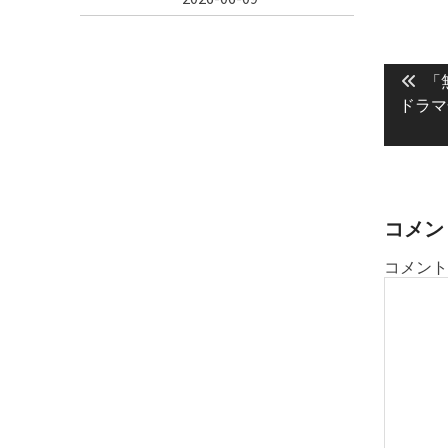
投
Pre
稿
「
pos
ドラマ
ナ
ビ
ゲ
ー
シ
コメン
ョ
コメント
ン