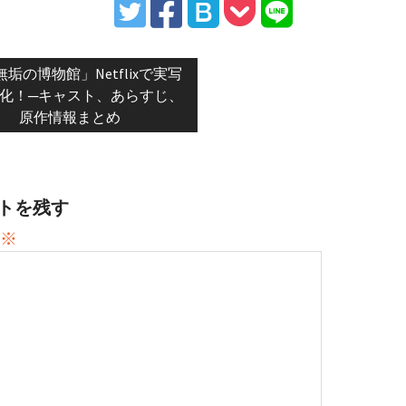
vious
無垢の博物館」Netflixで実写
t:
化！─キャスト、あらすじ、
原作情報まとめ
トを残す
※