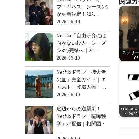
関連カ
ブ・ギネス」シーズン2
が更新決定！202…
2026-06-14
Netflix「自由研究には
向かない殺人」シーズ
ン3で完結へ｜20…
スクリーン
2026-06-10
06
Netflixドラマ「捜索者
の血」完全ガイド｜キ
ャスト・登場人物・…
2026-06-10
底辺からの逆襲劇！
cropp
ト-2020-1
Netflixドラマ「喧嘩独
学」が配信｜相関図・
…
2026-06-09