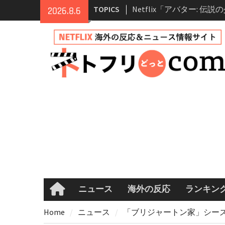
Skip
TOPICS
Netflix「アバター: 伝
2026.8.6
to
シーズン2 完全ガイド｜
content
登場人物・あらすじ・シ
情報
Netflix映画「ボイスメ
て」キャスト・登場人物
まとめ｜ゾーイ・ドゥイ
マコメ
Netflix「ハウス・オブ
ーズン2が更新決定！202
へ
兄弟大騒動のコメディ映
ル・ブラザー」がNetfli
キャスト・あらすじ・見
め
ニュース
海外の反応
ランキン
Home
Home
ニュース
「ブリジャートン家」シーズン