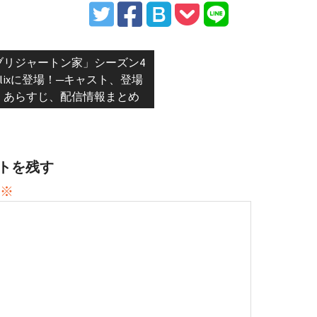
vious
ブリジャートン家」シーズン4
:
tflixに登場！─キャスト、登場
、あらすじ、配信情報まとめ
トを残す
※