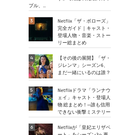
プル、...
Netflix「ザ・ボローズ」
完全ガイド｜キャスト・
登場人物・音楽・ストー
リー総まとめ
【その後の展開】「ザ・
ジレンマ」シーズン6、
まだ一緒にいるのは誰？
Netflixドラマ「ランナウ
ェイ」キャスト・登場人
物 総まとめ！─誰も信用
できない衝撃ミステリー
Netflixが「皇妃エリザベ
ート」をシーズン3へ更