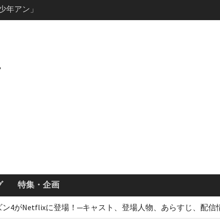
説の少年アン」
キャスト・
ーズン3最新
ールで恋をし
・あらすじ
ッチ主演ロ
・ギネス」シ
7年撮影開始
画「リト
xで配信！─
どころまと
グ
特集・企画
4がNetflixに登場！─キャスト、登場人物、あらすじ、配信