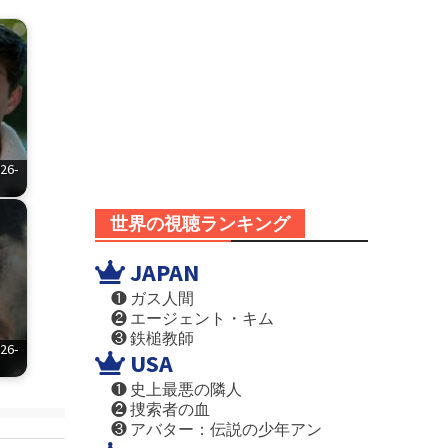
6-
世界の視聴ランキング
JAPAN
❶ ガス人間
❷ エージェント・キム
❸ 鉄槌教師
6-
USA
❶ 史上最悪の隣人
❷ 捜索者の血
❸ アバター：伝説の少年アン