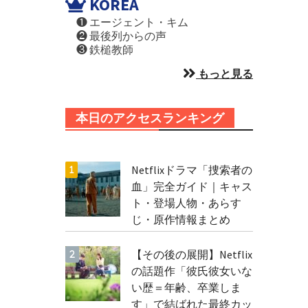
KOREA
❶ エージェント・キム
❷ 最後列からの声
❸ 鉄槌教師
もっと見る
本日のアクセスランキング
Netflixドラマ「捜索者の
血」完全ガイド｜キャス
ト・登場人物・あらす
じ・原作情報まとめ
【その後の展開】Netflix
の話題作「彼氏彼女いな
い歴＝年齢、卒業しま
す」で結ばれた最終カッ