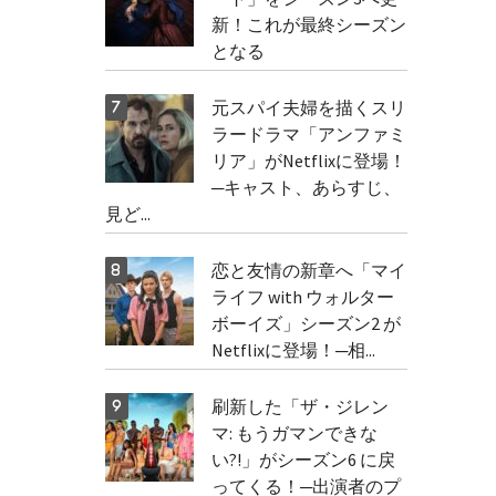
新！これが最終シーズン
となる
元スパイ夫婦を描くスリ
ラードラマ「アンファミ
リア」がNetflixに登場！
─キャスト、あらすじ、
見ど...
恋と友情の新章へ「マイ
ライフ with ウォルター
ボーイズ」シーズン2 が
Netflixに登場！─相...
刷新した「ザ・ジレン
マ: もうガマンできな
い?!」がシーズン6 に戻
ってくる！─出演者のプ