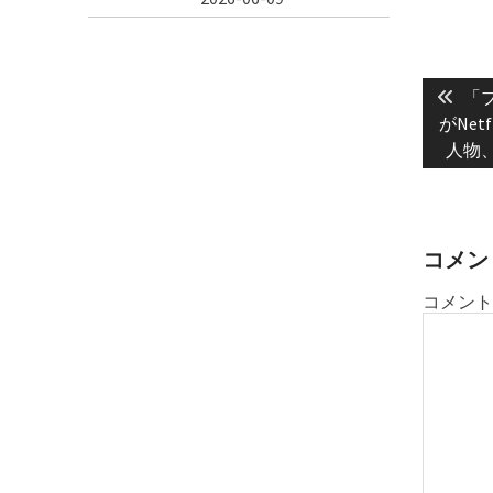
投
Pre
稿
「
post
がNe
ナ
人物
ビ
ゲ
ー
シ
コメン
ョ
コメント
ン