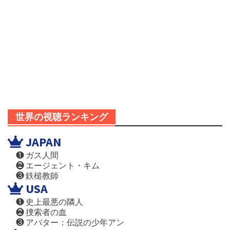
世界の視聴ランキング
JAPAN
❶ ガス人間
❷ エージェント・キム
❸ 鉄槌教師
USA
❶ 史上最悪の隣人
❷ 捜索者の血
❸ アバター：伝説の少年アン