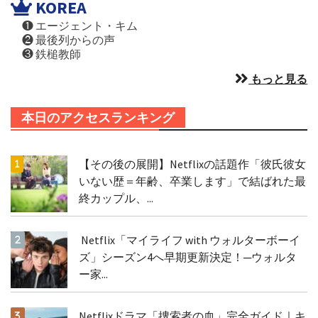
KOREA
❶ エージェント・キム
❷ 最後列からの声
❸ 鉄槌教師
もっと見る
本日のアクセスランキング
【その後の展開】Netflixの話題作「彼氏彼女
いない歴＝年齢、卒業します」で結ばれた最
終カップル、...
Netflix「マイライフ with ウォルターボーイ
ズ」シーズン4へ早期更新決定！─ウォルタ
ー家...
Netflixドラマ「捜索者の血」完全ガイド｜キ