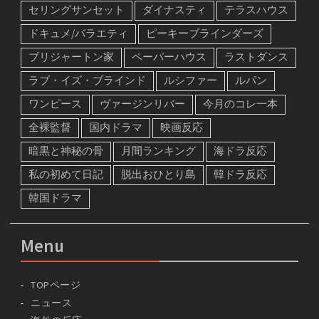
セリングサンセット
ダイナスティ
テラスハウス
ドキュメ/バラエティ
ピーキーブラインダーズ
ブリジャートン家
ペーパーハウス
ラストダンス
ラブ・イズ・ブラインド
ルシファー
ルパン
ワンピース
ヴァージンリバー
今月のコレ一本
全裸監督
国内ドラマ
映画反応
暗黒と神秘の骨
月間ランキング
海ドラ反応
私の初めて日記
脱出おひとり島
韓ドラ反応
韓国ドラマ
Menu
TOPページ
ニュース