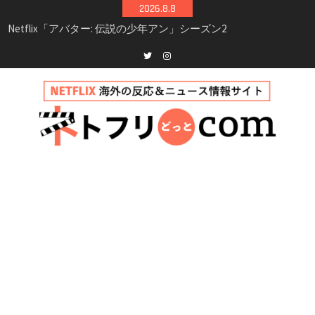
Skip
2026.8.8
シーズン3最新情報
to
Netflix映画「ボイスメールで恋をして」キャス
content
ト・登場人物・あらすじまとめ｜ゾーイ・ドゥ
イッチ主演ロマコメ
Netflix「ハウス・オブ・ギネス」シーズン2が更
Twitter
instagram
新決定！2027年撮影開始へ
兄弟大騒動のコメディ映画「リトル・ブラザ
ー」がNetflixで配信！─キャスト・あらすじ・
見どころまとめ