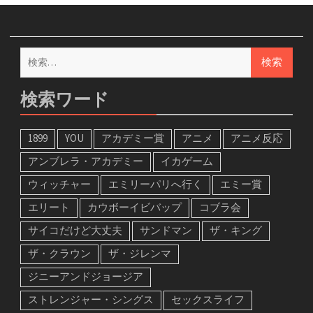
検
索:
検索ワード
1899
YOU
アカデミー賞
アニメ
アニメ反応
アンブレラ・アカデミー
イカゲーム
ウィッチャー
エミリーパリへ行く
エミー賞
エリート
カウボーイビバップ
コブラ会
サイコだけど大丈夫
サンドマン
ザ・キング
ザ・クラウン
ザ・ジレンマ
ジニーアンドジョージア
ストレンジャー・シングス
セックスライフ