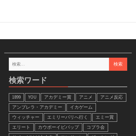
検
索:
検索ワード
1899
YOU
アカデミー賞
アニメ
アニメ反応
アンブレラ・アカデミー
イカゲーム
ウィッチャー
エミリーパリへ行く
エミー賞
エリート
カウボーイビバップ
コブラ会