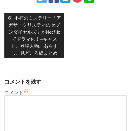
投
稿
Previous
不朽のミステリー「ア
post:
ナ
ガサ・クリスティのセブ
ンダイヤルズ」がNetflix
ビ
でドラマ化！─キャス
ゲ
ト、登場人物、あらす
ー
じ、見どころ総まとめ
シ
ョ
ン
コメントを残す
※
コメント