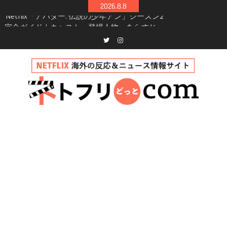
Skip
2026.8.8
シーズン3最新情報
to
Netflix映画「ボイスメールで恋をして」キャス
content
ト・登場人物・あらすじまとめ｜ゾーイ・ドゥ
イッチ主演ロマコメ
Netflix「ハウス・オブ・ギネス」シーズン2が更
Twitter
instagram
新決定！2027年撮影開始へ
兄弟大騒動のコメディ映画「リトル・ブラザ
ー」がNetflixで配信！─キャスト・あらすじ・
見どころまとめ