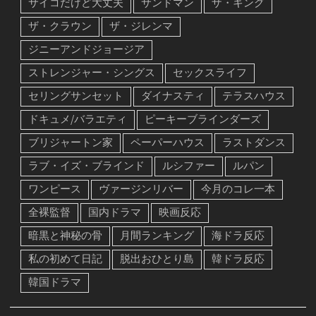
サイコだけど大丈夫
サンドマン
ザ・キング
ザ・クラウン
ザ・ジレンマ
ジニーアンドジョージア
ストレンジャー・シングス
セックスライフ
セリングサンセット
ダイナスティ
テラスハウス
ドキュメ/バラエティ
ピーキーブラインダーズ
ブリジャートン家
ペーパーハウス
ラストダンス
ラブ・イズ・ブラインド
ルシファー
ルパン
ワンピース
ヴァージンリバー
今月のコレ一本
全裸監督
国内ドラマ
映画反応
暗黒と神秘の骨
月間ランキング
海ドラ反応
私の初めて日記
脱出おひとり島
韓ドラ反応
韓国ドラマ