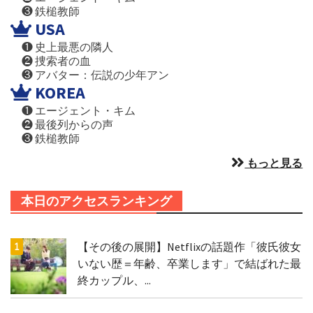
❸ 鉄槌教師
USA
❶ 史上最悪の隣人
❷ 捜索者の血
❸ アバター：伝説の少年アン
KOREA
❶ エージェント・キム
❷ 最後列からの声
❸ 鉄槌教師
もっと見る
本日のアクセスランキング
【その後の展開】Netflixの話題作「彼氏彼女
いない歴＝年齢、卒業します」で結ばれた最
終カップル、...