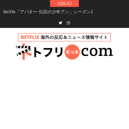
Skip
2026.8.7
シーズン3最新情報
to
Netflix映画「ボイスメールで恋をして」キャス
content
ト・登場人物・あらすじまとめ｜ゾーイ・ドゥ
イッチ主演ロマコメ
Netflix「ハウス・オブ・ギネス」シーズン2が更
Twitter
instagram
新決定！2027年撮影開始へ
兄弟大騒動のコメディ映画「リトル・ブラザ
ー」がNetflixで配信！─キャスト・あらすじ・
見どころまとめ