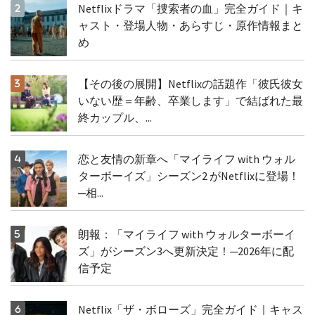
Netflixドラマ「捜索者の血」完全ガイド｜キ
ャスト・登場人物・あらすじ・原作情報まと
め
【その後の展開】Netflixの話題作「彼氏彼女
いない歴＝年齢、卒業します」で結ばれた最
終カップル、...
恋と友情の新章へ「マイライフ with ウォル
ターボーイズ」シーズン2 がNetflixに登場！
─相...
朗報：「マイライフ with ウォルターボーイ
ズ」がシーズン3へ更新決定！─2026年に配
信予定
Netflix「ザ・ボローズ」完全ガイド｜キャス