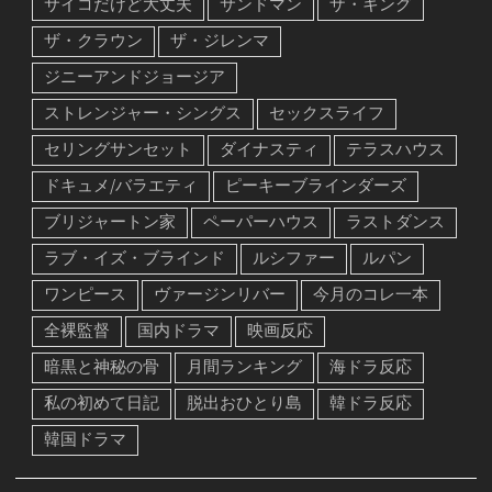
サイコだけど大丈夫
サンドマン
ザ・キング
ザ・クラウン
ザ・ジレンマ
ジニーアンドジョージア
ストレンジャー・シングス
セックスライフ
セリングサンセット
ダイナスティ
テラスハウス
ドキュメ/バラエティ
ピーキーブラインダーズ
ブリジャートン家
ペーパーハウス
ラストダンス
ラブ・イズ・ブラインド
ルシファー
ルパン
ワンピース
ヴァージンリバー
今月のコレ一本
全裸監督
国内ドラマ
映画反応
暗黒と神秘の骨
月間ランキング
海ドラ反応
私の初めて日記
脱出おひとり島
韓ドラ反応
韓国ドラマ