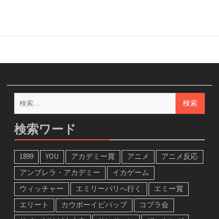
検
索:
検索ワード
1899
YOU
アカデミー賞
アニメ
アニメ反応
アンブレラ・アカデミー
イカゲーム
ウィッチャー
エミリーパリへ行く
エミー賞
エリート
カウボーイビバップ
コブラ会