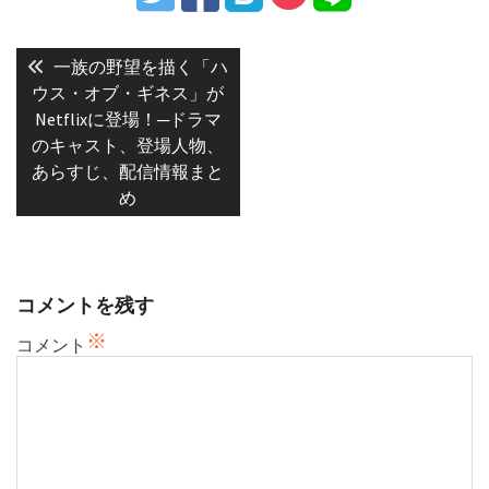
投
稿
Previous
一族の野望を描く「ハ
post:
ナ
ウス・オブ・ギネス」が
Netflixに登場！─ドラマ
ビ
のキャスト、登場人物、
ゲ
あらすじ、配信情報まと
ー
め
シ
ョ
ン
コメントを残す
※
コメント