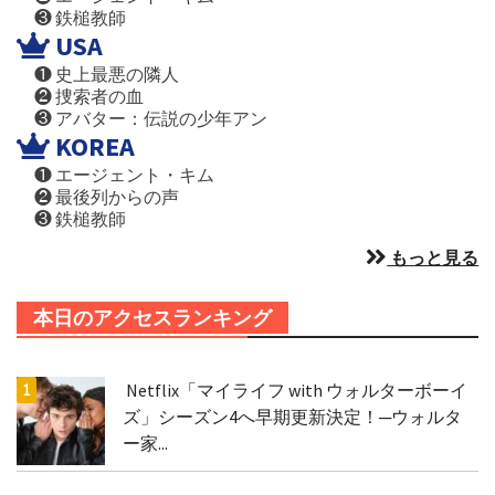
❸ 鉄槌教師
USA
❶ 史上最悪の隣人
❷ 捜索者の血
❸ アバター：伝説の少年アン
KOREA
❶ エージェント・キム
❷ 最後列からの声
❸ 鉄槌教師
もっと見る
本日のアクセスランキング
Netflix「マイライフ with ウォルターボーイ
ズ」シーズン4へ早期更新決定！─ウォルタ
ー家...