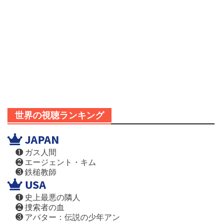
世界の視聴ランキング
JAPAN
❶ ガス人間
❷ エージェント・キム
❸ 鉄槌教師
USA
❶ 史上最悪の隣人
❷ 捜索者の血
❸ アバター：伝説の少年アン