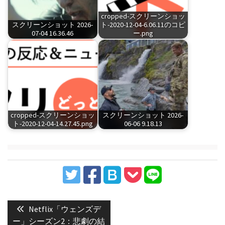
cropped-スクリーンショッ
スクリーンショット 2026-
ト-2020-12-04-6.06.11のコピ
07-04 16.36.46
ー.png
cropped-スクリーンショッ
スクリーンショット 2026-
ト-2020-12-04-14.27.45.png
06-06 9.18.13
投
稿
Previous
Netflix「ウェンズデ
post:
ナ
ー」シーズン2：悲劇の結