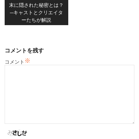
末に隠された秘密とは？
ビ
─キャストとクリエイタ
ゲ
ーたちが解説
ー
シ
ョ
ン
コメントを残す
※
コメント