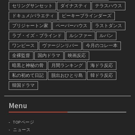
セリングサンセット
ダイナスティ
テラスハウス
ドキュメ/バラエティ
ピーキーブラインダーズ
ブリジャートン家
ペーパーハウス
ラストダンス
ラブ・イズ・ブラインド
ルシファー
ルパン
ワンピース
ヴァージンリバー
今月のコレ一本
全裸監督
国内ドラマ
映画反応
暗黒と神秘の骨
月間ランキング
海ドラ反応
私の初めて日記
脱出おひとり島
韓ドラ反応
韓国ドラマ
Menu
TOPページ
ニュース