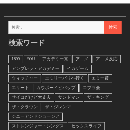
検
索:
検索ワード
1899
YOU
アカデミー賞
アニメ
アニメ反応
アンブレラ・アカデミー
イカゲーム
ウィッチャー
エミリーパリへ行く
エミー賞
エリート
カウボーイビバップ
コブラ会
サイコだけど大丈夫
サンドマン
ザ・キング
ザ・クラウン
ザ・ジレンマ
ジニーアンドジョージア
ストレンジャー・シングス
セックスライフ