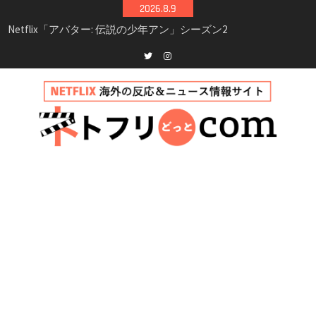
Skip
2026.8.9
to
Netflix映画「ボイスメールで恋をして」キャス
content
ト・登場人物・あらすじまとめ｜ゾーイ・ドゥ
イッチ主演ロマコメ
Netflix「ハウス・オブ・ギネス」シーズン2が更
Twitter
instagram
新決定！2027年撮影開始へ
兄弟大騒動のコメディ映画「リトル・ブラザ
ー」がNetflixで配信！─キャスト・あらすじ・
見どころまとめ