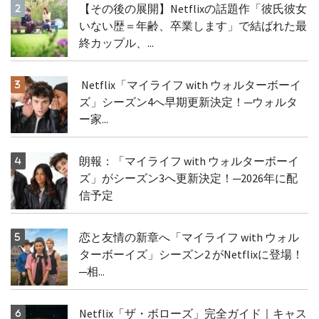
【その後の展開】Netflixの話題作「彼氏彼女
いない歴＝年齢、卒業します」で結ばれた最
終カップル、...
Netflix「マイライフ with ウォルターボーイ
ズ」シーズン4へ早期更新決定！─ウォルタ
ー家...
朗報：「マイライフ with ウォルターボーイ
ズ」がシーズン3へ更新決定！─2026年に配
信予定
恋と友情の新章へ「マイライフ with ウォル
ターボーイズ」シーズン2 がNetflixに登場！
─相...
Netflix「ザ・ボローズ」完全ガイド｜キャス