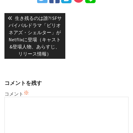
投
稿
Previous
生き残るのは誰?! SFサ
post:
ナ
バイバルドラマ「ビリオ
ネアズ・シェルター」が
ビ
Netflixに登場（キャスト
ゲ
&登場人物、あらすじ、
ー
リリース情報）
シ
ョ
ン
コメントを残す
※
コメント