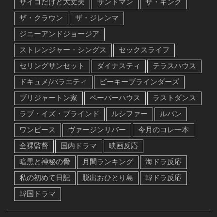
サイコだけど大丈夫
サンドマン
ザ・キング
ザ・クラウン
ザ・ジレンマ
ジニーアンドジョージア
ストレンジャー・シングス
セックスライフ
セリングサンセット
ダイナスティ
テラスハウス
ドキュメ/バラエティ
ピーキーブラインダーズ
ブリジャートン家
ペーパーハウス
ラストダンス
ラブ・イズ・ブラインド
ルシファー
ルパン
ワンピース
ヴァージンリバー
今月のコレ一本
全裸監督
国内ドラマ
映画反応
暗黒と神秘の骨
月間ランキング
海ドラ反応
私の初めて日記
脱出おひとり島
韓ドラ反応
韓国ドラマ