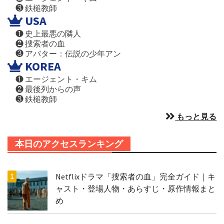
❸ 鉄槌教師
USA
❶ 史上最悪の隣人
❷ 捜索者の血
❸ アバター：伝説の少年アン
KOREA
❶ エージェント・キム
❷ 最後列からの声
❸ 鉄槌教師
もっと見る
本日のアクセスランキング
Netflixドラマ「捜索者の血」完全ガイド｜キ
ャスト・登場人物・あらすじ・原作情報まと
め