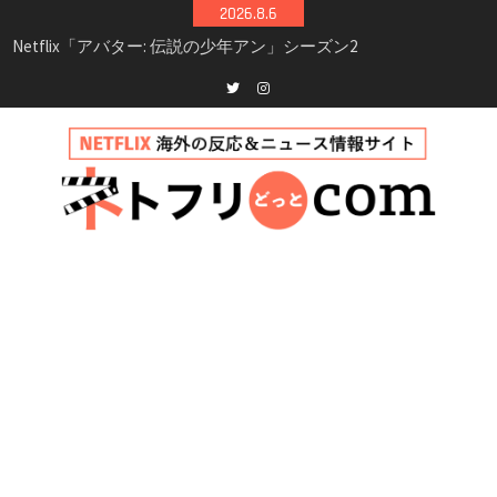
Skip
2026.8.6
シーズン3最新情報
to
Netflix映画「ボイスメールで恋をして」キャス
content
ト・登場人物・あらすじまとめ｜ゾーイ・ドゥ
イッチ主演ロマコメ
Netflix「ハウス・オブ・ギネス」シーズン2が更
Twitter
instagram
新決定！2027年撮影開始へ
兄弟大騒動のコメディ映画「リトル・ブラザ
ー」がNetflixで配信！─キャスト・あらすじ・
見どころまとめ