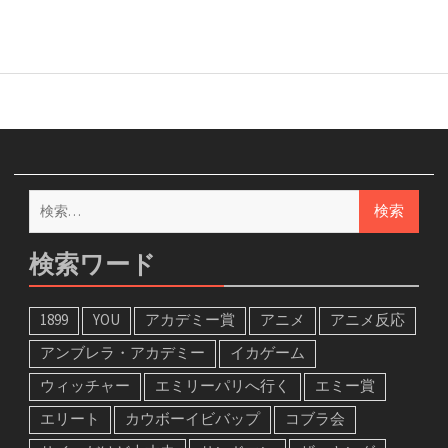
検
索:
検索ワード
1899
YOU
アカデミー賞
アニメ
アニメ反応
アンブレラ・アカデミー
イカゲーム
ウィッチャー
エミリーパリへ行く
エミー賞
エリート
カウボーイビバップ
コブラ会