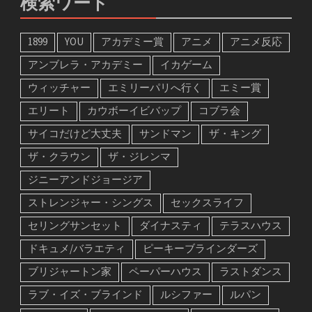
検索ワード
1899
YOU
アカデミー賞
アニメ
アニメ反応
アンブレラ・アカデミー
イカゲーム
ウィッチャー
エミリーパリへ行く
エミー賞
エリート
カウボーイビバップ
コブラ会
サイコだけど大丈夫
サンドマン
ザ・キング
ザ・クラウン
ザ・ジレンマ
ジニーアンドジョージア
ストレンジャー・シングス
セックスライフ
セリングサンセット
ダイナスティ
テラスハウス
ドキュメ/バラエティ
ピーキーブラインダーズ
ブリジャートン家
ペーパーハウス
ラストダンス
ラブ・イズ・ブラインド
ルシファー
ルパン