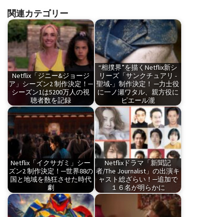
関連カテゴリー
“相撲界”を描くNetflix新シ
Netflix「ジニー&ジョージ
リーズ「サンクチュアリ -
ア」シーズン2 制作決定！─
聖域-」制作決定！ ─力士役
シーズン1は5200万人の視
に一ノ瀬ワタル、親方役に
聴者数を記録
ピエール瀧
Netflix「イクサガミ」シー
Netflixドラマ「新聞記
ズン2 制作決定！─世界88の
者/The Journalist」の出演キ
国と地域を熱狂させた時代
ャスト総ざらい！─追加で
劇
１６名が明らかに