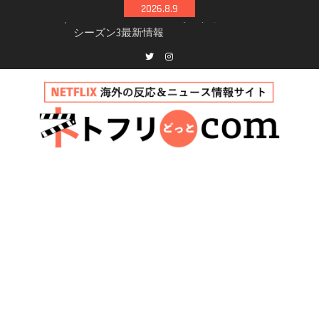
Skip
2026.8.9
to
Netflix映画「ボイスメールで恋をして」キャス
content
ト・登場人物・あらすじまとめ｜ゾーイ・ドゥ
イッチ主演ロマコメ
Netflix「ハウス・オブ・ギネス」シーズン2が更
Twitter
instagram
新決定！2027年撮影開始へ
兄弟大騒動のコメディ映画「リトル・ブラザ
ー」がNetflixで配信！─キャスト・あらすじ・
見どころまとめ
Netflix「アバター: 伝説の少年アン」シーズン2
完全ガイド｜キャスト・登場人物・あらすじ・
シーズン3最新情報