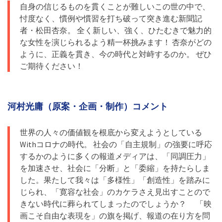
自身の信じるものを貫くことが難しいこの世の中で、
忖度なく、慣例や慣習を打ち破って突き進む新聞記
者・松田杏奈。 全く新しい、強く、ひたむきで魅力的
な女性を演じられるよう精一杯挑みます！ 杏奈がどの
ように、正義を貫き、今の時代と対峙するのか。 ぜひ
ご期待ください！
河村光庸（原案・企画・制作）コメント
世界の人々の価値観を根底から変えようとしている
Withコロナの時代。 社会の「自主規制」の強要に呼応
するかのように多くの報道メディアは、「同調圧力」
を加速させ、社会に「分断」と「委縮」を持たらしま
した。果たして我々は「多様性」「創造性」を踏みに
じられ、「寛容な社会」のカケラさえ見出すことので
きない時代に葬られてしまったのでしょうか？ 「映
画こそ自由な表現を」の旗を掲げ、報道の在り方を問