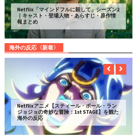
Netflix「自由研究には向かない殺人」シー
ズン2 配信へ｜キャスト・登場人物・あらす
じ・原作情報まとめ
海外の反応〈新着〉
Netflix実写【ONE PIECE】シーズン2 を観た
海外の反応