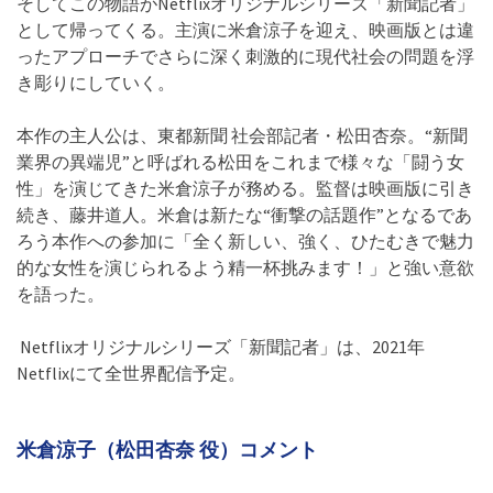
そしてこの物語がNetflixオリジナルシリーズ「新聞記者」
として帰ってくる。主演に米倉涼子を迎え、映画版とは違
ったアプローチでさらに深く刺激的に現代社会の問題を浮
き彫りにしていく。
本作の主人公は、東都新聞 社会部記者・松田杏奈。“新聞
業界の異端児”と呼ばれる松田をこれまで様々な「闘う女
性」を演じてきた米倉涼子が務める。監督は映画版に引き
続き、藤井道人。米倉は新たな“衝撃の話題作”となるであ
ろう本作への参加に「全く新しい、強く、ひたむきで魅力
的な女性を演じられるよう精一杯挑みます！」と強い意欲
を語った。
Netflixオリジナルシリーズ「新聞記者」は、2021年
Netflixにて全世界配信予定。
米倉涼子（松田杏奈 役）コメント