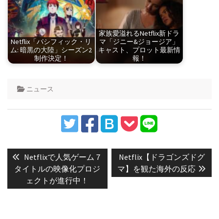
家族愛溢れるNetflix新ドラ
Netflix「パシフィック・リ
マ「ジニー&ジョージア」
ム: 暗黒の大陸」シーズン2
キャスト、プロット最新情
制作決定！
報！
ニュース
投
稿
Previous
Next
Netflixで人気ゲーム７
Netflix【ドラゴンズドグ
post:
post:
ナ
タイトルの映像化プロジ
マ】を観た海外の反応
ェクトが進行中！
ビ
ゲ
ー