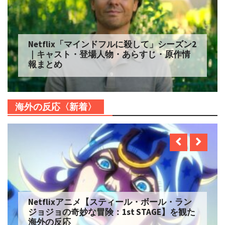
Netflix「マインドフルに殺して」シーズン2
｜キャスト・登場人物・あらすじ・原作情
報まとめ
海外の反応〈新着〉
Netflixアニメ【スティール・ボール・ラン
ジョジョの奇妙な冒険：1st STAGE】を観た
海外の反応