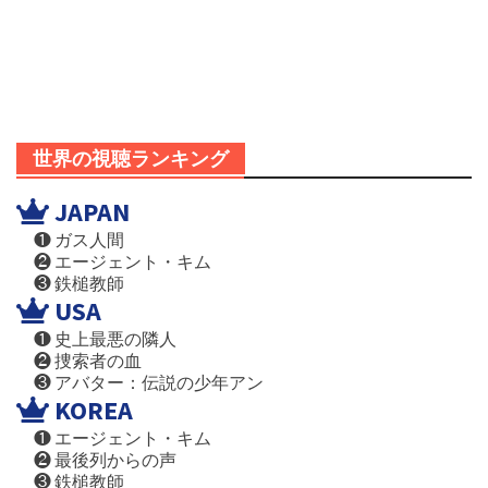
世界の視聴ランキング
JAPAN
❶ ガス人間
❷ エージェント・キム
❸ 鉄槌教師
USA
❶ 史上最悪の隣人
❷ 捜索者の血
❸ アバター：伝説の少年アン
KOREA
❶ エージェント・キム
❷ 最後列からの声
❸ 鉄槌教師