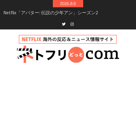
Skip
2026.8.8
シーズン3最新情報
to
Netflix映画「ボイスメールで恋をして」キャス
content
ト・登場人物・あらすじまとめ｜ゾーイ・ドゥ
イッチ主演ロマコメ
Netflix「ハウス・オブ・ギネス」シーズン2が更
Twitter
instagram
新決定！2027年撮影開始へ
兄弟大騒動のコメディ映画「リトル・ブラザ
ー」がNetflixで配信！─キャスト・あらすじ・
見どころまとめ