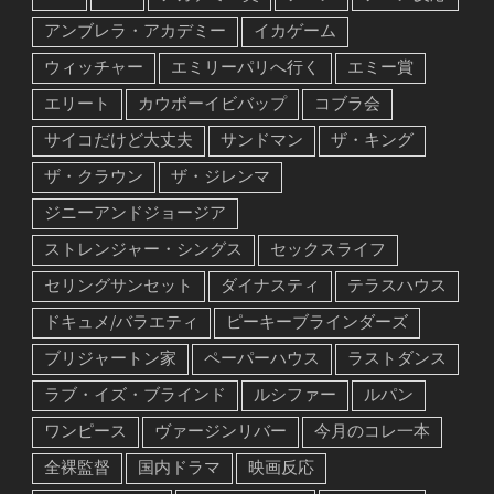
アンブレラ・アカデミー
イカゲーム
ウィッチャー
エミリーパリへ行く
エミー賞
エリート
カウボーイビバップ
コブラ会
サイコだけど大丈夫
サンドマン
ザ・キング
ザ・クラウン
ザ・ジレンマ
ジニーアンドジョージア
ストレンジャー・シングス
セックスライフ
セリングサンセット
ダイナスティ
テラスハウス
ドキュメ/バラエティ
ピーキーブラインダーズ
ブリジャートン家
ペーパーハウス
ラストダンス
ラブ・イズ・ブラインド
ルシファー
ルパン
ワンピース
ヴァージンリバー
今月のコレ一本
全裸監督
国内ドラマ
映画反応