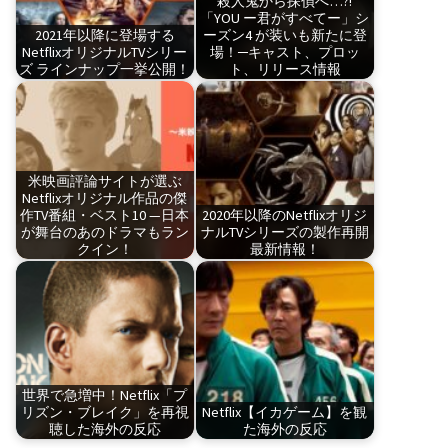
殺人鬼から探偵へ…?!
「YOU ー君がすべてー」シ
2021年以降に登場する
ーズン4 が装いも新たに登
NetflixオリジナルTVシリー
場！─キャスト、プロッ
ズ ラインナップ一挙公開！
ト、リリース情報
米映画評論サイトが選ぶ
Netflixオリジナル作品の傑
作TV番組・ベスト10 —日本
2020年以降のNetflixオリジ
が舞台のあのドラマもラン
ナルTVシリーズの製作再開
クイン！
最新情報！
世界で急増中！Netflix「プ
リズン・ブレイク」を再視
Netflix【イカゲーム】を観
聴した海外の反応
た海外の反応