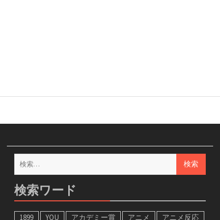
検
索:
検索ワード
1899
YOU
アカデミー賞
アニメ
アニメ反応