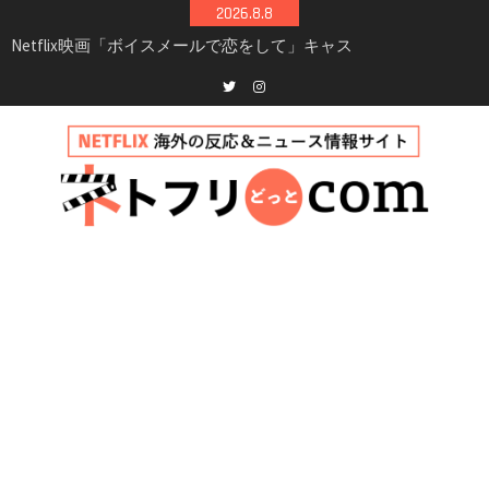
Skip
2026.8.8
to
Netflix映画「ボイスメールで恋をして」キャス
content
ト・登場人物・あらすじまとめ｜ゾーイ・ドゥ
イッチ主演ロマコメ
Netflix「ハウス・オブ・ギネス」シーズン2が更
Twitter
instagram
新決定！2027年撮影開始へ
兄弟大騒動のコメディ映画「リトル・ブラザ
ー」がNetflixで配信！─キャスト・あらすじ・
見どころまとめ
Netflix「アバター: 伝説の少年アン」シーズン2
完全ガイド｜キャスト・登場人物・あらすじ・
シーズン3最新情報