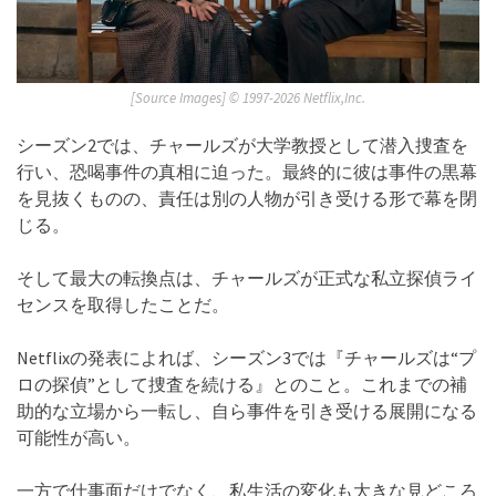
[Source Images] ©︎ 1997-2026 Netflix,Inc.
シーズン2では、チャールズが大学教授として潜入捜査を
行い、恐喝事件の真相に迫った。最終的に彼は事件の黒幕
を見抜くものの、責任は別の人物が引き受ける形で幕を閉
じる。
そして最大の転換点は、チャールズが正式な私立探偵ライ
センスを取得したことだ。
Netflixの発表によれば、シーズン3では『チャールズは“プ
ロの探偵”として捜査を続ける』とのこと。これまでの補
助的な立場から一転し、自ら事件を引き受ける展開になる
可能性が高い。
一方で仕事面だけでなく、私生活の変化も大きな見どころ