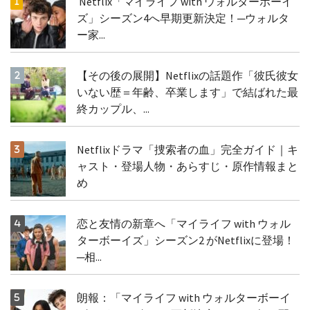
Netflix「マイライフ with ウォルターボーイ
ズ」シーズン4へ早期更新決定！─ウォルタ
ー家...
【その後の展開】Netflixの話題作「彼氏彼女
いない歴＝年齢、卒業します」で結ばれた最
終カップル、...
Netflixドラマ「捜索者の血」完全ガイド｜キ
ャスト・登場人物・あらすじ・原作情報まと
め
恋と友情の新章へ「マイライフ with ウォル
ターボーイズ」シーズン2 がNetflixに登場！
─相...
朗報：「マイライフ with ウォルターボーイ