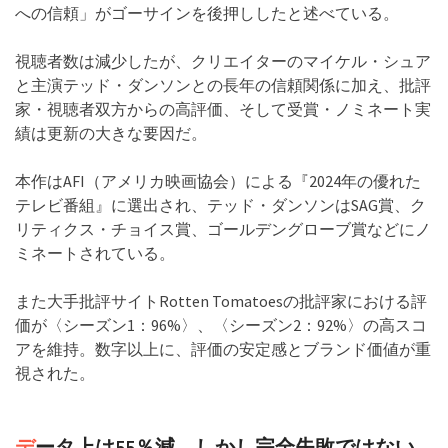
への信頼」がゴーサインを後押ししたと述べている。
視聴者数は減少したが、クリエイターのマイケル・シュア
と主演テッド・ダンソンとの長年の信頼関係に加え、批評
家・視聴者双方からの高評価、そして受賞・ノミネート実
績は更新の大きな要因だ。
本作はAFI（アメリカ映画協会）による『2024年の優れた
テレビ番組』に選出され、テッド・ダンソンはSAG賞、ク
リティクス・チョイス賞、ゴールデングローブ賞などにノ
ミネートされている。
また大手批評サイトRotten Tomatoesの批評家における評
価が〈シーズン1：96%〉、〈シーズン2：92%〉の高スコ
アを維持。数字以上に、評価の安定感とブランド価値が重
視された。
デ
ータ上は55％減、しかし完全失敗ではない