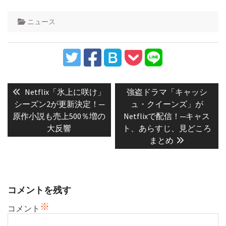
ニュース
投
稿
Previous
Next
Netflix「氷上に咲け」
強盗ドラマ「キャッシ
post:
post:
ナ
シーズン2が更新決定！─
ュ・クイーンズ」が
原作小説も売上500％増の
Netflixで配信！─キャス
ビ
大反響
ト、あらすじ、見どころ
ゲ
まとめ
ー
シ
ョ
ン
コメントを残す
※
コメント