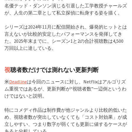
名優テッド・ダンソン演じる引退した工学教授チャールズ
が、人生の第二章として私立探偵に転身する姿を描く。
シリーズは2024年11月に配信開始され、爆発的ヒットとは
言えないが比較的安定したパフォーマンスを発揮してき
た。2025年末までに、シーズン1と2の合計視聴数は4,500
万回以上に達している。
視
聴者数だけでは測れない更新判断
米
Deadline
は今回のニュースに対し、Netflixはアルゴリズ
ム重視ではあるが、更新判断が“視聴者数”一辺倒というわ
けではないと説明。
特にコメディ作品は制作費が他ジャンルより比較的低いた
め、視聴者数が突出していなくても「コスト対効果」が成
立しやすい、つまり数字が弱くても更新に値するケースが
あると分析している。