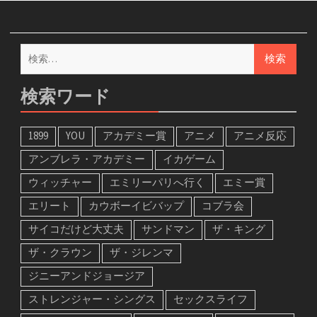
検
索:
検索ワード
1899
YOU
アカデミー賞
アニメ
アニメ反応
アンブレラ・アカデミー
イカゲーム
ウィッチャー
エミリーパリへ行く
エミー賞
エリート
カウボーイビバップ
コブラ会
サイコだけど大丈夫
サンドマン
ザ・キング
ザ・クラウン
ザ・ジレンマ
ジニーアンドジョージア
ストレンジャー・シングス
セックスライフ