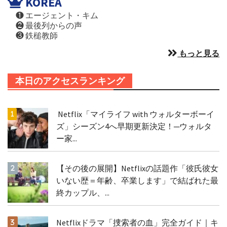
KOREA
❶ エージェント・キム
❷ 最後列からの声
❸ 鉄槌教師
もっと見る
本日のアクセスランキング
Netflix「マイライフ with ウォルターボーイ
ズ」シーズン4へ早期更新決定！─ウォルタ
ー家...
【その後の展開】Netflixの話題作「彼氏彼女
いない歴＝年齢、卒業します」で結ばれた最
終カップル、...
Netflixドラマ「捜索者の血」完全ガイド｜キ