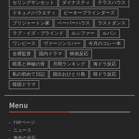
セリングサンセット
ダイナスティ
テラスハウス
ドキュメ/バラエティ
ピーキーブラインダーズ
ブリジャートン家
ペーパーハウス
ラストダンス
ラブ・イズ・ブラインド
ルシファー
ルパン
ワンピース
ヴァージンリバー
今月のコレ一本
全裸監督
国内ドラマ
映画反応
暗黒と神秘の骨
月間ランキング
海ドラ反応
私の初めて日記
脱出おひとり島
韓ドラ反応
韓国ドラマ
Menu
TOPページ
ニュース
海外の反応