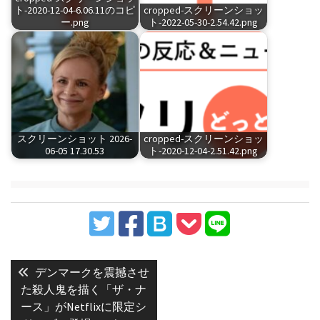
ト-2020-12-04-6.06.11のコピ
cropped-スクリーンショッ
ー.png
ト-2022-05-30-2.54.42.png
スクリーンショット 2026-
cropped-スクリーンショッ
06-05 17.30.53
ト-2020-12-04-2.51.42.png
投
稿
Previous
デンマークを震撼させ
post:
ナ
た殺人鬼を描く「ザ・ナ
ース」がNetflixに限定シ
ビ