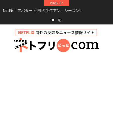
Skip
2026.8.7
シーズン3最新情報
to
Netflix映画「ボイスメールで恋をして」キャス
content
ト・登場人物・あらすじまとめ｜ゾーイ・ドゥ
イッチ主演ロマコメ
Netflix「ハウス・オブ・ギネス」シーズン2が更
Twitter
instagram
新決定！2027年撮影開始へ
兄弟大騒動のコメディ映画「リトル・ブラザ
ー」がNetflixで配信！─キャスト・あらすじ・
見どころまとめ