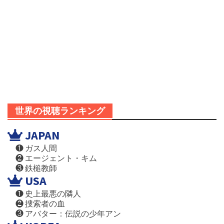
世界の視聴ランキング
JAPAN
❶ ガス人間
❷ エージェント・キム
❸ 鉄槌教師
USA
❶ 史上最悪の隣人
❷ 捜索者の血
❸ アバター：伝説の少年アン