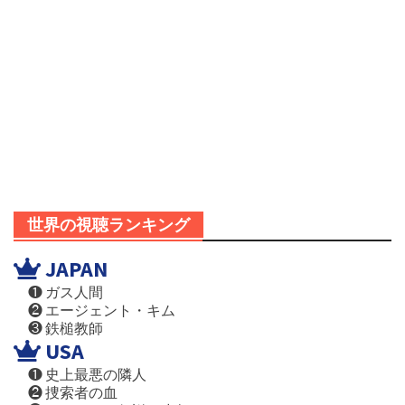
世界の視聴ランキング
JAPAN
❶ ガス人間
❷ エージェント・キム
❸ 鉄槌教師
USA
❶ 史上最悪の隣人
❷ 捜索者の血