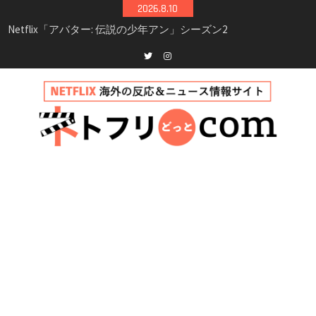
Skip
2026.8.10
シーズン3最新情報
to
Netflix映画「ボイスメールで恋をして」キャス
content
ト・登場人物・あらすじまとめ｜ゾーイ・ドゥ
イッチ主演ロマコメ
Netflix「ハウス・オブ・ギネス」シーズン2が更
Twitter
instagram
新決定！2027年撮影開始へ
兄弟大騒動のコメディ映画「リトル・ブラザ
ー」がNetflixで配信！─キャスト・あらすじ・
見どころまとめ