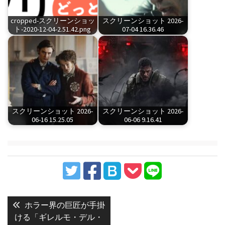
cropped-スクリーンショッ
スクリーンショット 2026-
ト-2020-12-04-2.51.42.png
07-04 16.36.46
スクリーンショット 2026-
スクリーンショット 2026-
06-16 15.25.05
06-06 9.16.41
投
稿
Previous
ホラー界の巨匠が手掛
post:
ナ
ける「ギレルモ・デル・