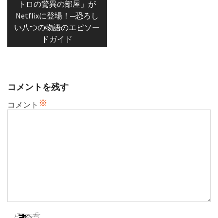
トロの驚異の部屋」が
ビ
Netflixに登場！─恐ろし
ゲ
い八つの物語のエピソー
ー
ドガイド
シ
ョ
ン
コメントを残す
※
コメント