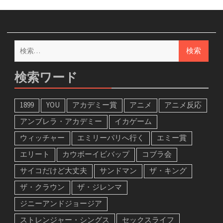
検
索:
検索ワード
1899
YOU
アカデミー賞
アニメ
アニメ反応
アンブレラ・アカデミー
イカゲーム
ウィッチャー
エミリーパリへ行く
エミー賞
エリート
カウボーイビバップ
コブラ会
サイコだけど大丈夫
サンドマン
ザ・キング
ザ・クラウン
ザ・ジレンマ
ジニーアンドジョージア
ストレンジャー・シングス
セックスライフ