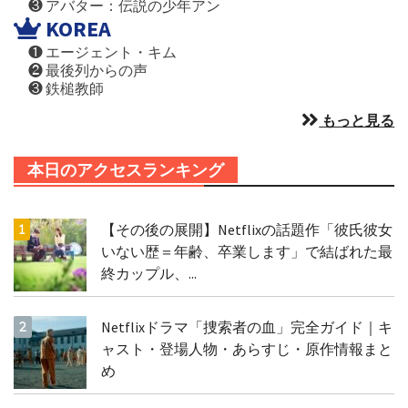
❸ アバター：伝説の少年アン
KOREA
❶ エージェント・キム
❷ 最後列からの声
❸ 鉄槌教師
もっと見る
本日のアクセスランキング
【その後の展開】Netflixの話題作「彼氏彼女
いない歴＝年齢、卒業します」で結ばれた最
終カップル、...
Netflixドラマ「捜索者の血」完全ガイド｜キ
ャスト・登場人物・あらすじ・原作情報まと
め