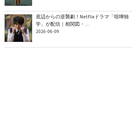
底辺からの逆襲劇！Netflixドラマ「喧嘩独
学」が配信｜相関図・…
2026-06-09