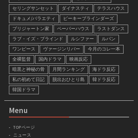
セリングサンセット
ダイナスティ
テラスハウス
ドキュメ/バラエティ
ピーキーブラインダーズ
ブリジャートン家
ペーパーハウス
ラストダンス
ラブ・イズ・ブラインド
ルシファー
ルパン
ワンピース
ヴァージンリバー
今月のコレ一本
全裸監督
国内ドラマ
映画反応
暗黒と神秘の骨
月間ランキング
海ドラ反応
私の初めて日記
脱出おひとり島
韓ドラ反応
韓国ドラマ
Menu
TOPページ
ニュース