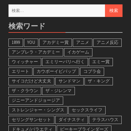
検
索:
検索ワード
1899
YOU
アカデミー賞
アニメ
アニメ反応
アンブレラ・アカデミー
イカゲーム
ウィッチャー
エミリーパリへ行く
エミー賞
エリート
カウボーイビバップ
コブラ会
サイコだけど大丈夫
サンドマン
ザ・キング
ザ・クラウン
ザ・ジレンマ
ジニーアンドジョージア
ストレンジャー・シングス
セックスライフ
セリングサンセット
ダイナスティ
テラスハウス
ドキュメ/バラエティ
ピーキーブラインダーズ