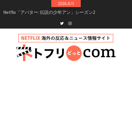
Skip
2026.8.11
シーズン3最新情報
to
Netflix映画「ボイスメールで恋をして」キャス
content
ト・登場人物・あらすじまとめ｜ゾーイ・ドゥ
イッチ主演ロマコメ
Netflix「ハウス・オブ・ギネス」シーズン2が更
Twitter
instagram
新決定！2027年撮影開始へ
兄弟大騒動のコメディ映画「リトル・ブラザ
ー」がNetflixで配信！─キャスト・あらすじ・
見どころまとめ