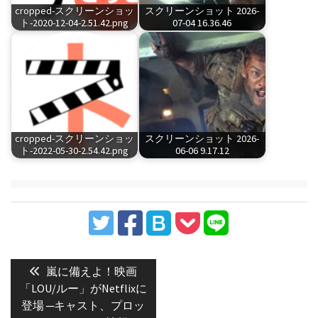
cropped-スクリーンショッ
スクリーンショット 2026-
ト-2020-12-04-2.51.42.png
07-04 16.36.46
cropped-スクリーンショッ
スクリーンショット 2026-
ト-2022-05-30-2.54.42.png
06-06 9.17.12
投
稿
Previous
嵐に備えよ！映画
post:
ナ
「LOU/ルー」がNetflixに
登場 ─キャスト、プロッ
ビ