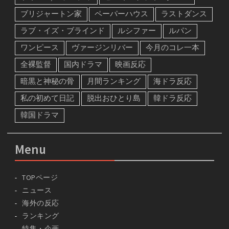
ブリジャートン家
ペーパーハウス
ラストダンス
ラブ・イズ・ブラインド
ルシファー
ルパン
ワンピース
ヴァージンリバー
今月のコレ一本
全裸監督
国内ドラマ
映画反応
暗黒と神秘の骨
月間ランキング
海ドラ反応
私の初めて日記
脱出おひとり島
韓ドラ反応
韓国ドラマ
Menu
TOPページ
ニュース
海外の反応
ランキング
特集・企画