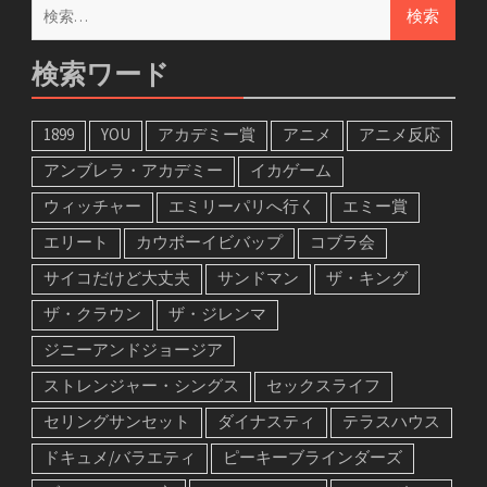
検
索:
検索ワード
1899
YOU
アカデミー賞
アニメ
アニメ反応
アンブレラ・アカデミー
イカゲーム
ウィッチャー
エミリーパリへ行く
エミー賞
エリート
カウボーイビバップ
コブラ会
サイコだけど大丈夫
サンドマン
ザ・キング
ザ・クラウン
ザ・ジレンマ
ジニーアンドジョージア
ストレンジャー・シングス
セックスライフ
セリングサンセット
ダイナスティ
テラスハウス
ドキュメ/バラエティ
ピーキーブラインダーズ