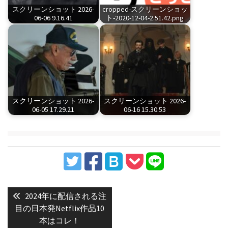
スクリーンショット 2026-
cropped-スクリーンショッ
06-06 9.16.41
ト-2020-12-04-2.51.42.png
スクリーンショット 2026-
スクリーンショット 2026-
06-05 17.29.21
06-16 15.30.53
投
稿
Previous
2024年に配信される注
post:
ナ
目の日本発Netflix作品10
本はコレ！
ビ