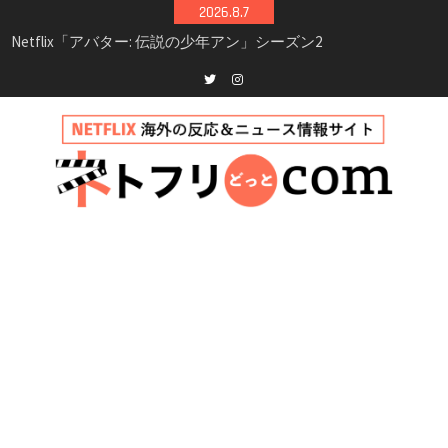
Skip
2026.8.7
シーズン3最新情報
to
Netflix映画「ボイスメールで恋をして」キャス
content
ト・登場人物・あらすじまとめ｜ゾーイ・ドゥ
イッチ主演ロマコメ
Netflix「ハウス・オブ・ギネス」シーズン2が更
Twitter
instagram
新決定！2027年撮影開始へ
兄弟大騒動のコメディ映画「リトル・ブラザ
ー」がNetflixで配信！─キャスト・あらすじ・
見どころまとめ