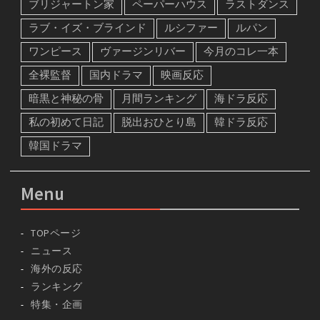
ブリジャートン家
ペーパーハウス
ラストダンス
ラブ・イズ・ブラインド
ルシファー
ルパン
ワンピース
ヴァージンリバー
今月のコレ一本
全裸監督
国内ドラマ
映画反応
暗黒と神秘の骨
月間ランキング
海ドラ反応
私の初めて日記
脱出おひとり島
韓ドラ反応
韓国ドラマ
Menu
TOPページ
ニュース
海外の反応
ランキング
特集・企画