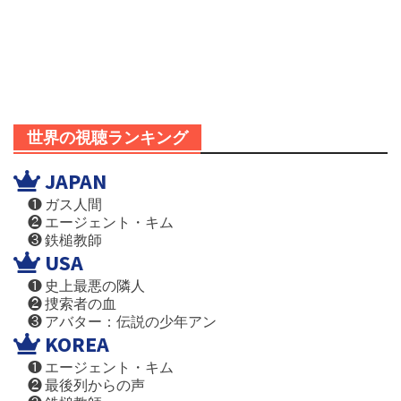
世界の視聴ランキング
JAPAN
❶ ガス人間
❷ エージェント・キム
❸ 鉄槌教師
USA
❶ 史上最悪の隣人
❷ 捜索者の血
❸ アバター：伝説の少年アン
KOREA
❶ エージェント・キム
❷ 最後列からの声