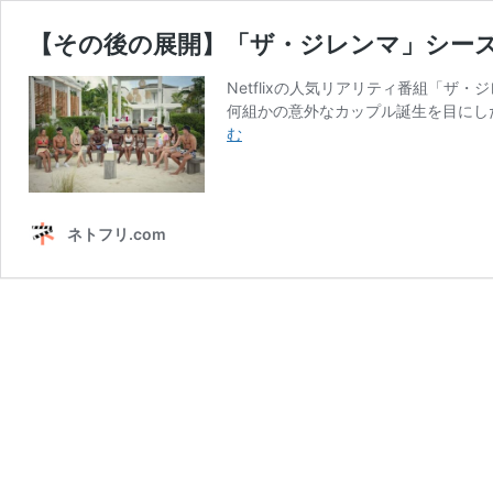
【その後の展開】「ザ・ジレンマ」シー
Netflixの人気リアリティ番組「ザ
何組かの意外なカップル誕生を目にした
【そ
む
の
後
の
展
ネトフリ.com
開】
「ザ・
ジ
レ
ン
マ」
シ
ー
ズ
ン
4、