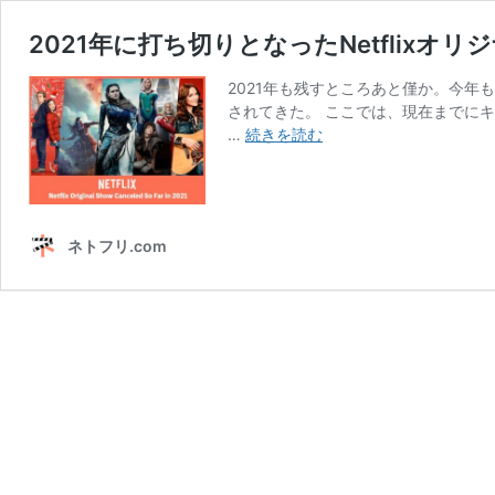
2021年に打ち切りとなったNetflixオリ
2021年も残すところあと僅か。今
されてきた。 ここでは、現在までに
2021
…
続きを読む
年
に
打
ち
ネトフリ.com
切
り
と
な
っ
た
Netflix
オ
リ
ジ
ナ